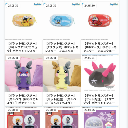
と ほっこりいやされぬい
アポーチ
ポーチ
ぐるみ～カビゴン～
24.05.30
24.05.30
24.05.30
【ポケットモンスター】
【ポケットモンスター】
【ポケットモンスター】
【Dキャプテンピカチュ
【Cクワッス】ポケットモ
【Bホゲータ】ポケットモ
ウ】ポケットモンスタ
ンスター ミニスクエア
ンスター ミニスクエア
ー ミニスクエアポーチ
ポーチ
ポーチ
24.06.01
24.06.01
24.06.01
【ポケットモンスター】
【ポケットモンスター】
【ポケットモンスター】
【モルペコ（はらぺこも
【セット配送】【モルペ
【セット配送】【ナマコ
よう）】ポケットモンス
コ（まんぷくもよう）】
ブシ】ポケットモンスタ
ター めちゃもふぐっとぬ
ポケットモンスター めち
ー めちゃもふぐっとぬい
いぐるみ～モルペコ（は
26.08.06
ゃもふぐっとぬいぐるみ
26.08.06
ぐるみ～ナマコブシ～
26.08.06
らぺこもよう）～
～モルペコ（まんぷくも
よう）～