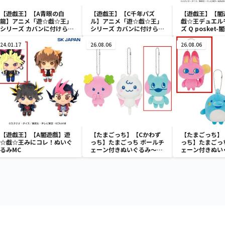
【遊戯王】【A青眼の白
【遊戯王】【C千年パズ
【遊戯王】【闇
龍】アニメ「遊☆戯☆王」
ル】アニメ「遊☆戯☆王」
戯☆王デュエル
シリーズ カバンに付けられ
シリーズ カバンに付けられ
ズ Q posket-
るぬいぐるみvol.3
るぬいぐるみvol.3
24.01.17
26.08.06
26.08.06
【遊戯王】【A闇遊戲】遊
【たまごっち】【Cかわず
【たまごっち】
☆戯☆王みにコレ！ぬいぐ
っち】たまごっち ボールチ
っち】たまごっ
るみMC
ェーン付きぬいぐるみ～
ェーン付きぬい
Tamagotchi Paradise～
Tamagotchi P
vol.3
vol.2-R