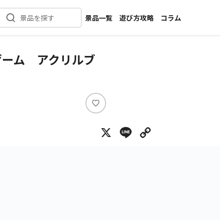
景品一覧
遊び方攻略
コラム
景品を探す
新着景品
インタビュー
カテゴリ一覧
ニュース
ゲーム アクリルブ
作品名一覧
店舗
メーカー一覧
開発
攻略
い
プライズ
い
X
Line
Copy Lin
ね
イベント
キャラ特集