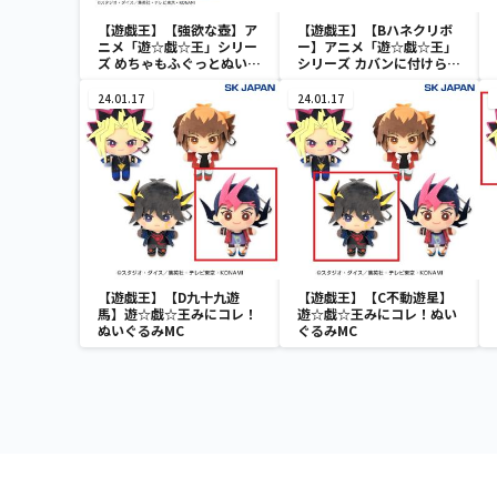
【遊戯王】【強欲な壺】ア
【遊戯王】【Bハネクリボ
ニメ「遊☆戯☆王」シリー
ー】アニメ「遊☆戯☆王」
ズ めちゃもふぐっとぬいぐ
シリーズ カバンに付けられ
るみ～強欲な壺～
るぬいぐるみvol.3
24.01.17
24.01.17
【遊戯王】【D九十九遊
【遊戯王】【C不動遊星】
馬】遊☆戯☆王みにコレ！
遊☆戯☆王みにコレ！ぬい
ぬいぐるみMC
ぐるみMC