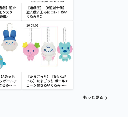
遊戯】遊☆
【遊戯王】【B遊城十代】
モンスター
遊☆戯☆王みにコレ！ぬい
闇遊戯-
ぐるみMC
26.08.06
【Aみゃお
【たまごっち】【Bもんが
ち ボールチ
っち】たまごっち ボールチ
ぐるみ～
ェーン付きぬいぐるみ～
aradise～
Tamagotchi Paradise～
vol.3
もっと見る