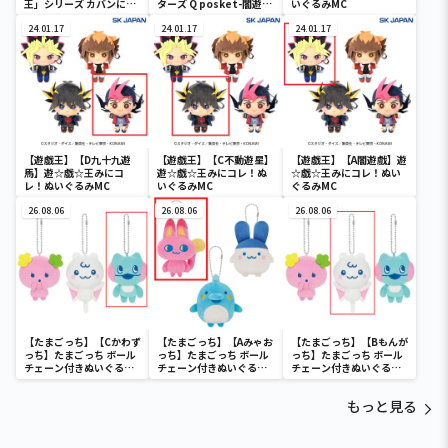
王」シリーズ カバンに付
ターズ Q posket-闇遊
いぐるみMC
けられるぬいぐるみvol.3
戯-
24.01.17
24.01.17
24.01.17
【遊戯王】【D九十九遊
【遊戯王】【C不動遊星】
【遊戯王】【A闇遊戲】遊
馬】遊☆戯☆王みにコ
遊☆戯☆王みにコレ！ぬ
☆戯☆王みにコレ！ぬい
レ！ぬいぐるみMC
いぐるみMC
ぐるみMC
26.08.06
26.08.06
26.08.06
【たまごっち】【Cかわず
【たまごっち】【Aみゃお
【たまごっち】【Bもんが
っち】たまごっち ボール
っち】たまごっち ボール
っち】たまごっち ボール
チェーン付きぬいぐるみ
チェーン付きぬいぐるみ
チェーン付きぬいぐるみ
～Tamagotchi
～Tamagotchi
～Tamagotchi
Paradise～vol.3
Paradise～vol.2-R
Paradise～vol.3
もっと見る