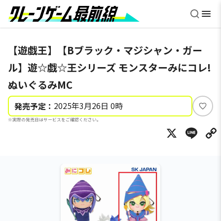
【遊戯王】【Bブラック・マジシャン・ガー
ル】遊☆戯☆王シリーズ モンスターみにコレ!
ぬいぐるみMC
2025年3月26日 0時
発売予定：
い
※実際の発売日はサービスをご確認ください。
い
X
Li
ね