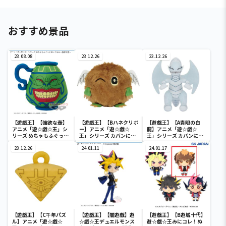
おすすめ景品
23.08.08
23.12.26
23.12.26
【遊戯王】【強欲な壺】
【遊戯王】【Bハネクリボ
【遊戯王】【A青眼の白
アニメ「遊☆戯☆王」シ
ー】アニメ「遊☆戯☆
龍】アニメ「遊☆戯☆
リーズ めちゃもふぐっと
王」シリーズ カバンに付
王」シリーズ カバンに付
ぬいぐるみ～強欲な壺～
けられるぬいぐるみvol.3
けられるぬいぐるみvol.3
23.12.26
24.01.11
24.01.17
【遊戯王】【C千年パズ
【遊戯王】【闇遊戯】遊
【遊戯王】【B遊城十代】
ル】アニメ「遊☆戯☆
☆戯☆王デュエルモンス
遊☆戯☆王みにコレ！ぬ