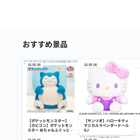
おすすめ景品
26.08.06
26.08.06
【ポケットモンスター】
【サンリオ】ハローキティ
【カビゴン】ポケットモン
マジカルラベンダードール
スター めちゃもふぐっと
GJ
ほっこりいやされぬいぐる
み～カビゴン～
26.08.06
26.08.06