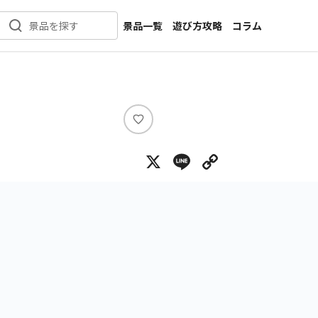
景品一覧
遊び方攻略
コラム
景品を探す
新着景品
インタビュー
カテゴリ一覧
ニュース
作品名一覧
店舗
メーカー一覧
開発
い
い
攻略
X
Line
Copy Lin
ね
プライズ
イベント
キャラ特集