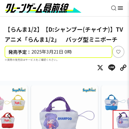
【らんま1/2】【D:シャンプー(チャイナ)】TV
アニメ「らんま1/2」 バッグ型ミニポーチ
2025年3月21日 0時
発売予定：
い
※実際の発売日はサービスをご確認ください。
い
X
Li
ね