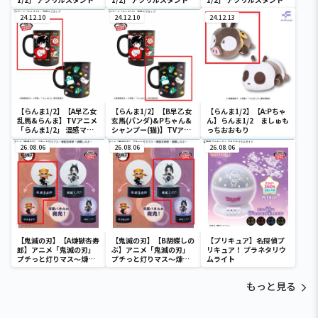
24.12.10
24.12.10
24.12.13
【らんま1/2】【A早乙女
【らんま1/2】【B早乙女
【らんま1/2】【A:Pちゃ
乱馬&らんま】TVアニメ
玄馬(パンダ)&Pちゃん&
ん】らんま1/2 ましゅも
「らんま1/2」 温感マグ
シャンプー(猫)】TVアニ
っちおおもり
カップ
メ「らんま1/2」 温感マ
26.08.06
グカップ
26.08.06
26.08.06
【鬼滅の刃】【A煉獄杏寿
【鬼滅の刃】【B胡蝶しの
【プリキュア】名探偵プ
郎】アニメ「鬼滅の刃」
ぶ】アニメ「鬼滅の刃」
リキュア！ プラネタリウ
プチっと灯りマス～煉獄
プチっと灯りマス～煉獄
ムライト
杏寿郎・胡蝶しのぶ～
杏寿郎・胡蝶しのぶ～
もっと見る