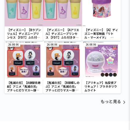
【ディズニー】【Bラプン
【ディズニー】【Aアリエ
【ディズニー】【A】ディ
ツェル】ディズニープリ
ル】ディズニープリンセ
ズニー実写映画『リト
ンセス 【FDT】ふた付き
ス 【FDT】ふた付きタン
ル・マーメイド』
タンブラー
ブラー
[PtZ]折り畳みボックス
26.08.06
26.08.06
チェアー
26.08.06
【鬼滅の刃】【A煉獄杏寿
【鬼滅の刃】【B胡蝶しの
【プリキュア】名探偵プ
郎】アニメ「鬼滅の刃」
ぶ】アニメ「鬼滅の刃」
リキュア！ プラネタリウ
プチっと灯りマス～煉獄
プチっと灯りマス～煉獄
ムライト
杏寿郎・胡蝶しのぶ～
杏寿郎・胡蝶しのぶ～
もっと見る