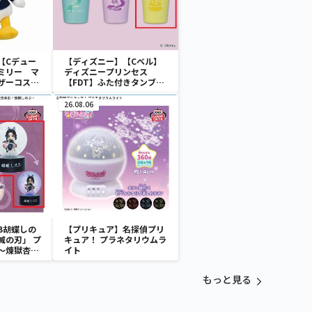
【Cデュー
【ディズニー】【Cベル】
ミリー マ
ディズニープリンセス
ザーコスチ
【FDT】ふた付きタンブラ
ー
26.08.06
B胡蝶しの
【プリキュア】名探偵プリ
滅の刃」 プ
キュア！ プラネタリウムラ
～煉獄杏寿
イト
～
もっと見る