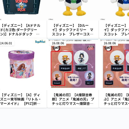
【ディズニー】【Aドナル
【ディズニー】【Dルー
【ディズニー】
ド(カゴ色:ダークグリー
イ】ダックファミリー マ
イ】ダックファ
ン)】ドナルドダック ミ
スコット ブレザーコスチ
スコット ブレ
ニメッシュカゴ
ューム
ューム
24.06.01
26.08.06
26.08.06
【ディズニー】【A】ディ
【鬼滅の刃】【A煉獄杏寿
【鬼滅の刃】【
ズニー実写映画『リトル・
郎】アニメ「鬼滅の刃」 プ
ぶ】アニメ「鬼
マーメイド』 [PtZ]折り
チっと灯りマス～煉獄杏寿
チっと灯りマス
畳みボックスチェアー
郎・胡蝶しのぶ～
郎・胡蝶しのぶ