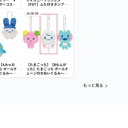
ザーコスチ
【FDT】ふた付きタンブラ
ー
26.08.06
【Aみゃお
【たまごっち】【Bもんが
ち ボールチ
っち】たまごっち ボールチ
ぐるみ～
ェーン付きぬいぐるみ～
aradise～
Tamagotchi Paradise～
vol.3
もっと見る