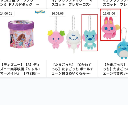
ン)】ドナルドダック ミ
スコット ブレザーコスチ
スコット ブレ
ニメッシュカゴ
ューム
ューム
24.06.01
26.08.06
26.08.06
【ディズニー】【A】ディ
【たまごっち】【Cかわず
【たまごっち】
ズニー実写映画『リトル・
っち】たまごっち ボールチ
っち】たまごっ
マーメイド』 [PtZ]折り
ェーン付きぬいぐるみ～
ェーン付きぬい
畳みボックスチェアー
Tamagotchi Paradise～
Tamagotchi P
vol.3
vol.2-R