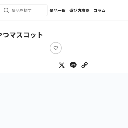
景品一覧
遊び方攻略
コラム
景品を探す
新着景品
インタビュー
カテゴリ一覧
ニュース
やつマスコット
作品名一覧
店舗
メーカー一覧
開発
い
い
攻略
X
Line
Copy Lin
ね
プライズ
イベント
キャラ特集