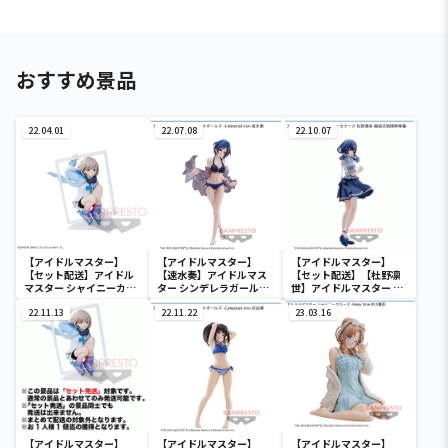
おすすめ景品
22.04.01
22.07.08
22.10.07
【アイドルマスター】
【アイドルマスター】
【アイドルマスター】
【セット配送】アイドル
【速水奏】アイドルマス
【セット配送】【杜野凛
マスター シャイニーカラ
ター シンデレラガールズ
世】アイドルマスター シ
ーズ ESPRESTO est-
-Celestial vivi-速水奏
ャイニーカラーズ 杜野凛
Windy and Motions-芹
22.11.13
22.11.22
世-階段式純情昇降機-
23.03.16
沢あさひ
【アイドルマスター】
【アイドルマスター】
【アイドルマスター】