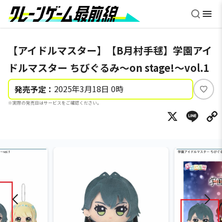
【アイドルマスター】【B月村手毬】学園アイ
ドルマスター ちびぐるみ～on stage!～vol.1
2025年3月18日 0時
発売予定：
い
※実際の発売日はサービスをご確認ください。
い
X
Li
ね