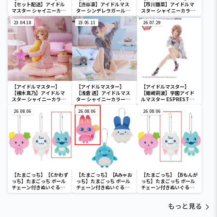
【セット配送】アイドル
【渋谷凛】アイドルマス
【市川雛菜】アイドルマ
マスター シャイニーカラ
ター シンデレラガールズ
スター シャイニーカラー
ーズ ESPRESTO est-
-Celestial vivi-渋谷凛
ズ -Relax time-市川雛菜
Windy and Motions-芹
23.04.18
23.05.11
26.07.29
沢あさひ
【アイドルマスター】
【アイドルマスター】
【アイドルマスター】
【櫻木真乃】アイドルマ
【浅倉 透】アイドルマス
【姫崎莉波】学園アイド
スター シャイニーカラー
ター シャイニーカラーズ
ルマスター ESPRESTO-
ズ -Relax time-櫻木真乃
-Relax time-浅倉 透
Sheer frills-姫崎莉波
26.08.06
26.08.06
26.08.06
【たまごっち】【Cかわず
【たまごっち】【Aみゃお
【たまごっち】【Bもんが
っち】たまごっち ボール
っち】たまごっち ボール
っち】たまごっち ボール
チェーン付きぬいぐるみ
チェーン付きぬいぐるみ
チェーン付きぬいぐるみ
～Tamagotchi
～Tamagotchi
～Tamagotchi
Paradise～vol.3
Paradise～vol.2-R
Paradise～vol.3
もっと見る