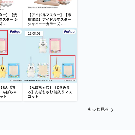
ター】【渋
【アイドルマスター】【市
マスター シ
川雛菜】アイドルマスター
 -
シャイニーカラーズ -
i-渋谷凛
Relax time-市川雛菜
26.08.05
【Bんぽち
【んぽちゃむ】【Cきみま
】んぽちゃ
ろ】んぽちゃむ 箱入りマス
コット
コット
もっと見る