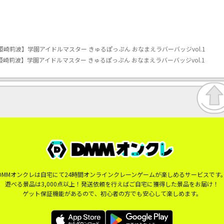
崎莉波】学園アイドルマスター きゅるぽっぷん おなまえラバーバッジvol.1
崎莉波】学園アイドルマスター きゅるぽっぷん おなまえラバーバッジvol.1
DMMオンクレは自宅にて24時間オンラインクレーンゲームが楽しめるサービスです
遊べる景品は3,000点以上！発送依頼を行えばご自宅に獲得した景品をお届け！
ゲット保証機能があるので、初心者の方でも安心して楽しめます。