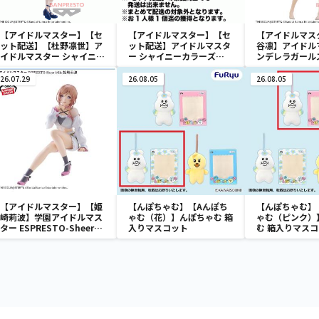
【アイドルマスター】【セ
【アイドルマスター】【セ
【アイドルマス
ット配送】【杜野凛世】ア
ット配送】アイドルマスタ
谷凛】アイドル
イドルマスター シャイニー
ー シャイニーカラーズ
ンデレラガールズ
カラーズ 杜野凛世-階段式
ESPRESTO est-Windy
Celestial viv
純情昇降機-
and Motions-芹沢あさひ
26.07.29
26.08.05
26.08.05
【アイドルマスター】【姫
【んぽちゃむ】【Aんぽち
【んぽちゃむ】
崎莉波】学園アイドルマス
ゃむ（花）】んぽちゃむ 箱
ゃむ（ピンク）
ター ESPRESTO-Sheer
入りマスコット
む 箱入りマス
frills-姫崎莉波