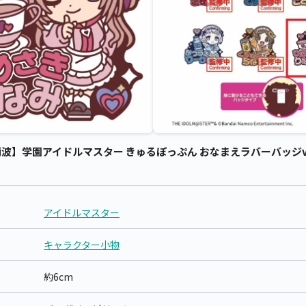
】学園アイドルマスター きゅるぽっぷん おなまえラバーバッジvol.
アイドルマスター
キャラクター小物
約6cm