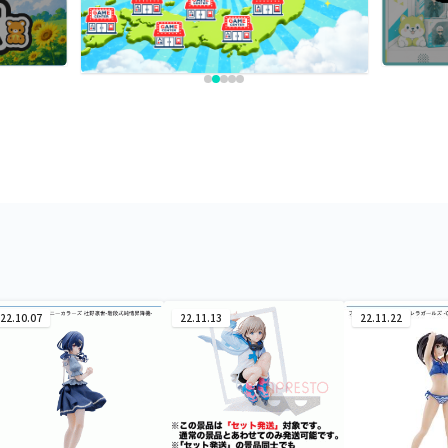
22.10.07
22.11.13
22.11.22