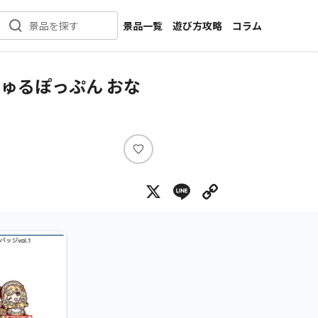
景品一覧
遊び方攻略
コラム
景品を探す
新着景品
インタビュー
カテゴリ一覧
ニュース
ゅるぽっぷん おな
作品名一覧
店舗
メーカー一覧
開発
攻略
い
プライズ
い
X
Line
Copy Lin
ね
イベント
キャラ特集