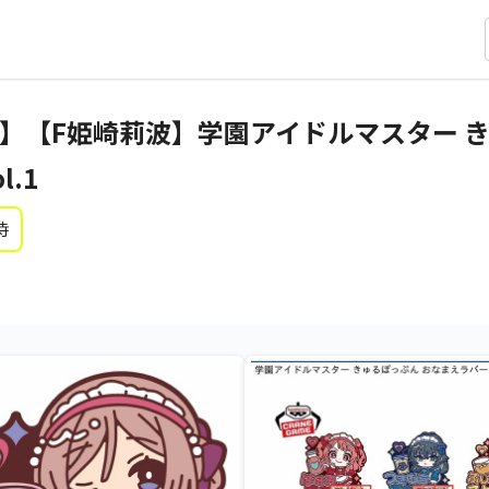
】【F姫崎莉波】学園アイドルマスター き
.1
時