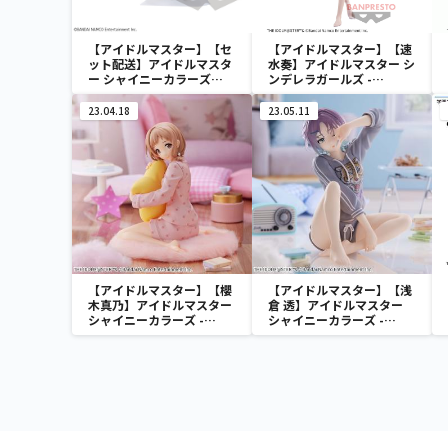
【アイドルマスター】【セ
【アイドルマスター】【速
ット配送】アイドルマスタ
水奏】アイドルマスター シ
ー シャイニーカラーズ
ンデレラガールズ -
ESPRESTO est-Windy
Celestial vivi-速水奏
and Motions-芹沢あさひ
23.04.18
23.05.11
【アイドルマスター】【櫻
【アイドルマスター】【浅
木真乃】アイドルマスター
倉 透】アイドルマスター
シャイニーカラーズ -
シャイニーカラーズ -
Relax time-櫻木真乃
Relax time-浅倉 透