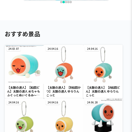
おすすめ景品
24.03.07
24.04.16
24.04.16
【太鼓の達人】【和田ど
【太鼓の達人】【B和田か
【太鼓の達人】【A和田ど
ん】太鼓の達人 めちゃも
つ】太鼓の達人 ゆらりん
ん】太鼓の達人 ゆらりん
ふぐっとぬいぐるみ～ま
こっと
こっと
ったりするドン～
24.04.16
24.04.16
24.06.28