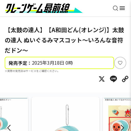
【太鼓の達人】【A和田どん(オレンジ)】太鼓
の達人 ぬいぐるみマスコット～いろんな音符
だドン～
2025年3月18日 0時
発売予定：
い
※実際の発売日はサービスをご確認ください。
い
X
Li
ね