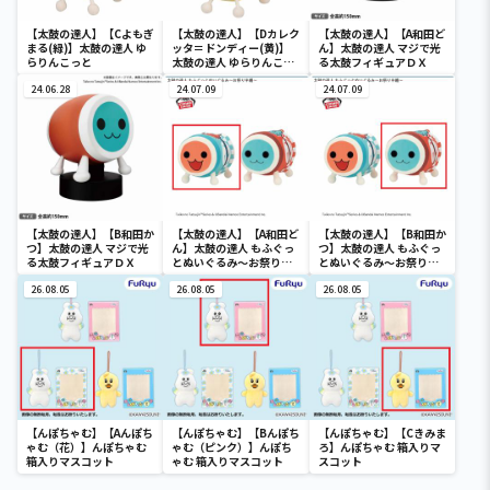
【太鼓の達人】【Cよもぎ
【太鼓の達人】【Dカレク
【太鼓の達人】【A和田ど
まる(緑)】太鼓の達人 ゆ
ッタ＝ドンディー(黄)】
ん】太鼓の達人 マジで光
らりんこっと
太鼓の達人 ゆらりんこっ
る太鼓フィギュアＤＸ
と
24.06.28
24.07.09
24.07.09
【太鼓の達人】【B和田か
【太鼓の達人】【A和田ど
【太鼓の達人】【B和田か
つ】太鼓の達人 マジで光
ん】太鼓の達人 もふぐっ
つ】太鼓の達人 もふぐっ
る太鼓フィギュアＤＸ
とぬいぐるみ～お祭り半
とぬいぐるみ～お祭り半
纏～
纏～
26.08.05
26.08.05
26.08.05
【んぽちゃむ】【Aんぽち
【んぽちゃむ】【Bんぽち
【んぽちゃむ】【Cきみま
ゃむ（花）】んぽちゃむ
ゃむ（ピンク）】んぽち
ろ】んぽちゃむ 箱入りマ
箱入りマスコット
ゃむ 箱入りマスコット
スコット