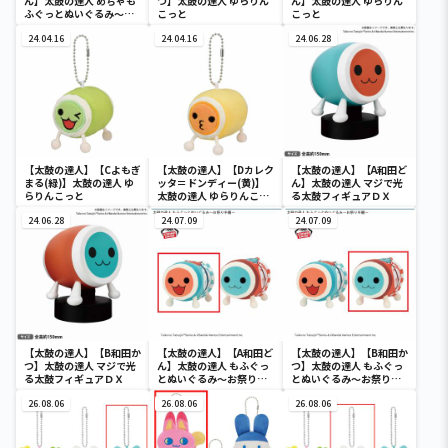
ん】太鼓の達人 めちゃも
つ】太鼓の達人 ゆらりん
ん】太鼓の達人 ゆらりん
ふぐっとぬいぐるみ～ま
こっと
こっと
ったりするドン～
24.04.16
24.04.16
24.06.28
【太鼓の達人】【Cよもぎ
【太鼓の達人】【Dカレク
【太鼓の達人】【A和田ど
まる(緑)】太鼓の達人 ゆ
ッタ＝ドンディー(黄)】
ん】太鼓の達人 マジで光
らりんこっと
太鼓の達人 ゆらりんこっ
る太鼓フィギュアＤＸ
と
24.06.28
24.07.09
24.07.09
【太鼓の達人】【B和田か
【太鼓の達人】【A和田ど
【太鼓の達人】【B和田か
つ】太鼓の達人 マジで光
ん】太鼓の達人 もふぐっ
つ】太鼓の達人 もふぐっ
る太鼓フィギュアＤＸ
とぬいぐるみ～お祭り半
とぬいぐるみ～お祭り半
纏～
纏～
26.08.06
26.08.06
26.08.06