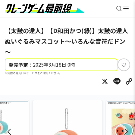
【太鼓の達人】【D和田かつ(緑)】太鼓の達人
ぬいぐるみマスコット～いろんな音符だドン
～
2025年3月18日 0時
発売予定：
い
※実際の発売日はサービスをご確認ください。
い
X
Li
ね