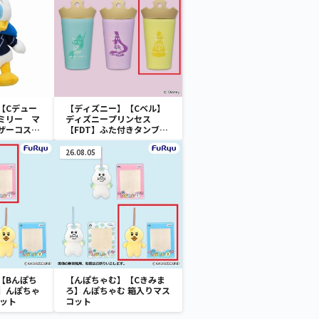
【Cデュー
【ディズニー】【Cベル】
ミリー マ
ディズニープリンセス
ザーコスチ
【FDT】ふた付きタンブラ
ー
26.08.05
【Bんぽち
【んぽちゃむ】【Cきみま
】んぽちゃ
ろ】んぽちゃむ 箱入りマス
コット
コット