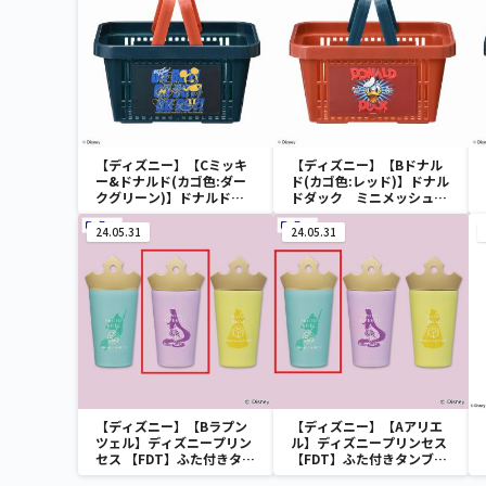
【ディズニー】【Cミッキ
【ディズニー】【Bドナル
ー&ドナルド(カゴ色:ダー
ド(カゴ色:レッド)】ドナル
クグリーン)】ドナルドダ
ドダック ミニメッシュカ
ック ミニメッシュカゴ
ゴ
24.05.31
24.05.31
【ディズニー】【Bラプン
【ディズニー】【Aアリエ
ツェル】ディズニープリン
ル】ディズニープリンセス
セス 【FDT】ふた付きタン
【FDT】ふた付きタンブラ
ブラー
ー