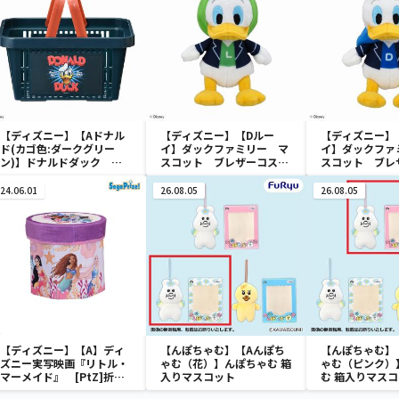
【ディズニー】【Aドナル
【ディズニー】【Dルー
【ディズニー】
ド(カゴ色:ダークグリー
イ】ダックファミリー マ
イ】ダックファ
ン)】ドナルドダック ミ
スコット ブレザーコスチ
スコット ブレ
ニメッシュカゴ
ューム
ューム
24.06.01
26.08.05
26.08.05
【ディズニー】【A】ディ
【んぽちゃむ】【Aんぽち
【んぽちゃむ】
ズニー実写映画『リトル・
ゃむ（花）】んぽちゃむ 箱
ゃむ（ピンク）
マーメイド』 [PtZ]折り
入りマスコット
む 箱入りマス
畳みボックスチェアー