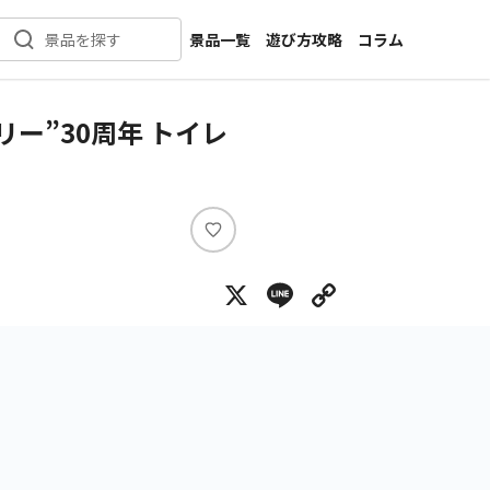
景品一覧
遊び方攻略
コラム
景品を探す
新着景品
インタビュー
カテゴリ一覧
ニュース
ー”30周年 トイレ
作品名一覧
店舗
メーカー一覧
開発
攻略
い
プライズ
い
X
Line
Copy Lin
ね
イベント
キャラ特集