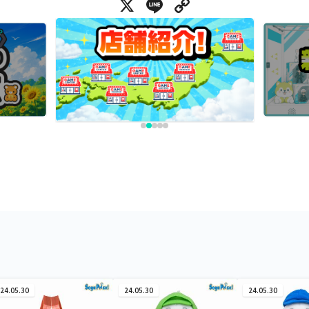
X
Line
Copy Link
24.05.30
24.05.30
24.05.30