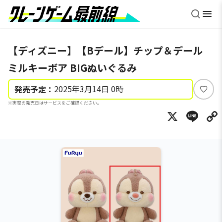
【ディズニー】【Bデール】チップ＆デール
ミルキーボア BIGぬいぐるみ
2025年3月14日 0時
発売予定：
い
※実際の発売日はサービスをご確認ください。
い
X
Li
ね