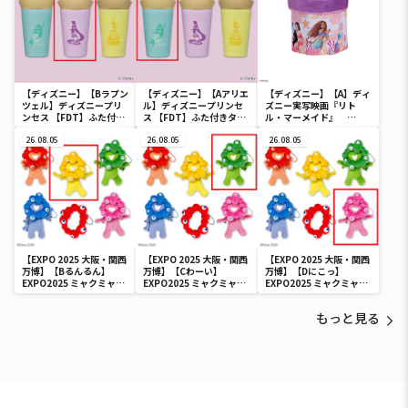
【ディズニー】【Bラプン
【ディズニー】【Aアリエ
【ディズニー】【A】ディ
ツェル】ディズニープリ
ル】ディズニープリンセ
ズニー実写映画『リト
ンセス 【FDT】ふた付き
ス 【FDT】ふた付きタン
ル・マーメイド』
タンブラー
ブラー
[PtZ]折り畳みボックス
26.08.05
26.08.05
チェアー
26.08.05
【EXPO 2025 大阪・関西
【EXPO 2025 大阪・関西
【EXPO 2025 大阪・関西
万博】【Bるんるん】
万博】【Cわーい】
万博】【Dにこっ】
EXPO2025 ミャクミャク
EXPO2025 ミャクミャク
EXPO2025 ミャクミャク
カラフルゴム紐付きぬい
カラフルゴム紐付きぬい
カラフルゴム紐付きぬい
ぐるみ
ぐるみ
ぐるみ
もっと見る