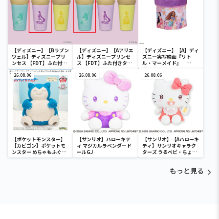
【ディズニー】【Bラプン
【ディズニー】【Aアリエ
【ディズニー】【A】ディ
ツェル】ディズニープリ
ル】ディズニープリンセ
ズニー実写映画『リト
ンセス 【FDT】ふた付き
ス 【FDT】ふた付きタン
ル・マーメイド』
タンブラー
ブラー
[PtZ]折り畳みボックス
26.08.06
26.08.06
チェアー
26.08.06
【ポケットモンスター】
【サンリオ】ハローキテ
【サンリオ】【Aハローキ
【カビゴン】ポケットモ
ィ マジカルラベンダード
ティ】サンリオキャラク
ンスター めちゃもふぐっ
ールGJ
ターズ うるベビ・ちょい
と ほっこりいやされぬい
デカドール
ぐるみ～カビゴン～
もっと見る