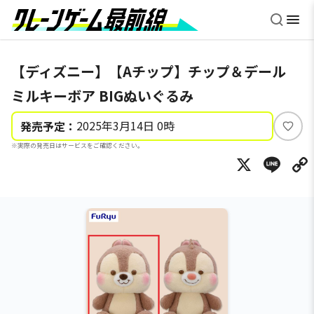
【ディズニー】【Aチップ】チップ＆デール
ミルキーボア BIGぬいぐるみ
2025年3月14日 0時
発売予定：
い
※実際の発売日はサービスをご確認ください。
い
X
Li
ね