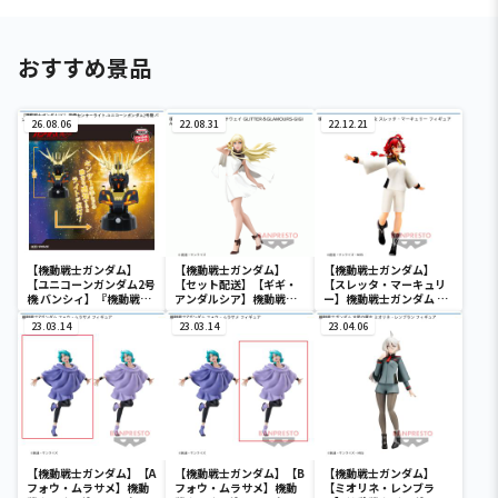
おすすめ景品
26.08.06
22.08.31
22.12.21
【機動戦士ガンダム】
【機動戦士ガンダム】
【機動戦士ガンダム】
【ユニコーンガンダム2号
【セット配送】【ギギ・
【スレッタ・マーキュリ
機 バンシィ】『機動戦士
アンダルシア】機動戦士
ー】機動戦士ガンダム 水
ガンダムUC』 胸像センサ
ガンダム 閃光のハサウェ
星の魔女 スレッタ・マー
ーライト-ユニコーンガン
23.03.14
イ GLITTER＆
23.03.14
キュリー フィギュア
23.04.06
ダム2号機 バンシィ（デ
GLAMOURS-GIGI
ストロイモード）-
ANDALUCIA-
【機動戦士ガンダム】【A
【機動戦士ガンダム】【B
【機動戦士ガンダム】
フォウ・ムラサメ】機動
フォウ・ムラサメ】機動
【ミオリネ・レンブラ