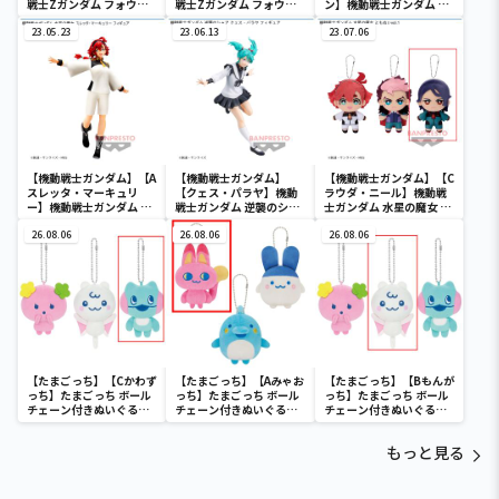
戦士Zガンダム フォウ・
戦士Zガンダム フォウ・
ン】機動戦士ガンダム 水
ムラサメ フィギュア
ムラサメ フィギュア
星の魔女 ミオリネ・レン
23.05.23
23.06.13
ブラン フィギュア
23.07.06
【機動戦士ガンダム】【A
【機動戦士ガンダム】
【機動戦士ガンダム】【C
スレッタ・マーキュリ
【クェス・パラヤ】機動
ラウダ・ニール】機動戦
ー】機動戦士ガンダム 水
戦士ガンダム 逆襲のシャ
士ガンダム 水星の魔女 と
星の魔女 スレッタ・マー
ア クェス・パラヤ フィギ
もぬいvol.1
キュリー フィギュア
26.08.06
ュア
26.08.06
26.08.06
【たまごっち】【Cかわず
【たまごっち】【Aみゃお
【たまごっち】【Bもんが
っち】たまごっち ボール
っち】たまごっち ボール
っち】たまごっち ボール
チェーン付きぬいぐるみ
チェーン付きぬいぐるみ
チェーン付きぬいぐるみ
～Tamagotchi
～Tamagotchi
～Tamagotchi
Paradise～vol.3
Paradise～vol.2-R
Paradise～vol.3
もっと見る