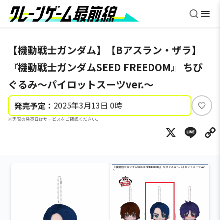
【機動戦士ガンダム】【Bアスラン・ザラ】
『機動戦士ガンダムSEED FREEDOM』 ちび
ぐるみ～パイロットスーツver.～
2025年3月13日 0時
発売予定：
い
※実際の発売日はサービスをご確認ください。
い
X
Li
ね