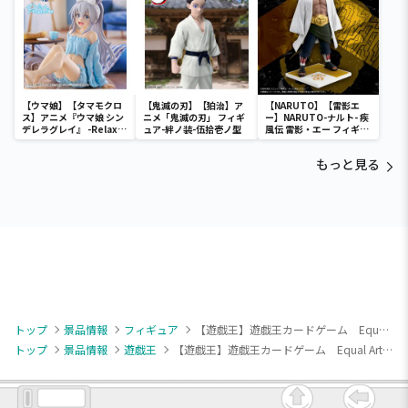
【ウマ娘】【タマモクロ
【鬼滅の刃】【狛治】ア
【NARUTO】【雷影エ
ス】アニメ『ウマ娘 シン
ニメ「鬼滅の刃」 フィギ
ー】NARUTO-ナルト- 疾
デレラグレイ』 -Relax
ュア-絆ノ装-伍拾壱ノ型
風伝 雷影・エー フィギュ
time-タマモクロス
ア～五影集結…!!～
もっと見る
トップ
景品情報
フィギュア
【遊戯王】遊戯王カードゲーム Equal Arts ブラック・マジシャン
トップ
景品情報
遊戯王
【遊戯王】遊戯王カードゲーム Equal Arts ブラック・マジシャン