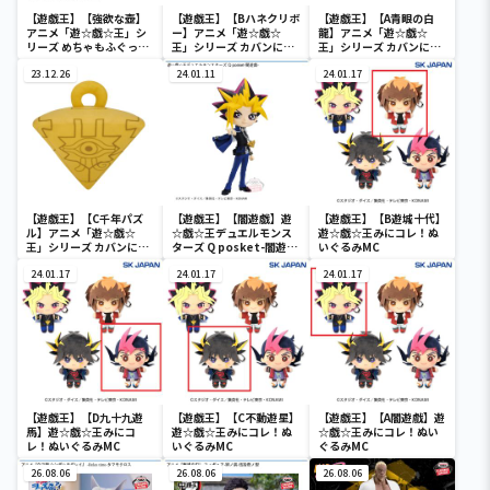
【遊戯王】【強欲な壺】
【遊戯王】【Bハネクリボ
【遊戯王】【A青眼の白
アニメ「遊☆戯☆王」シ
ー】アニメ「遊☆戯☆
龍】アニメ「遊☆戯☆
リーズ めちゃもふぐっと
王」シリーズ カバンに付
王」シリーズ カバンに付
ぬいぐるみ～強欲な壺～
けられるぬいぐるみvol.3
けられるぬいぐるみvol.3
23.12.26
24.01.11
24.01.17
【遊戯王】【C千年パズ
【遊戯王】【闇遊戯】遊
【遊戯王】【B遊城十代】
ル】アニメ「遊☆戯☆
☆戯☆王デュエルモンス
遊☆戯☆王みにコレ！ぬ
王」シリーズ カバンに付
ターズ Q posket-闇遊
いぐるみMC
けられるぬいぐるみvol.3
戯-
24.01.17
24.01.17
24.01.17
【遊戯王】【D九十九遊
【遊戯王】【C不動遊星】
【遊戯王】【A闇遊戲】遊
馬】遊☆戯☆王みにコ
遊☆戯☆王みにコレ！ぬ
☆戯☆王みにコレ！ぬい
レ！ぬいぐるみMC
いぐるみMC
ぐるみMC
26.08.06
26.08.06
26.08.06