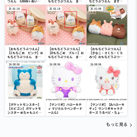
つえん GRAN＋ぬいぐ
もちどうぶつえん ます
ちどうぶつえん ますこ
るみ あざらしもち ご
こっと はむもち&もち
っと はむもち&もちご
ま&らむね
25.01.18
ごめ
25.01.18
め
25.02.08
【おもちどうぶつえん】
【おもちどうぶつえん】
【おもちどうぶつえん】
【Cもちごめ ピンク】お
【Dもちごめ ブルー】お
【きなこ・さくら・くろ
もちどうぶつえん ます
もちどうぶつえん ます
みつ】おもちどうぶつえ
こっと はむもち&もち
こっと はむもち&もち
ん くっついちゃったぬ
ごめ
26.08.06
ごめ
26.08.06
いぐるみ
26.08.06
【ポケットモンスター】
【サンリオ】ハローキテ
【サンリオ】【Aハローキ
【カビゴン】ポケットモ
ィ マジカルラベンダード
ティ】サンリオキャラク
ンスター めちゃもふぐっ
ールGJ
ターズ うるベビ・ちょい
と ほっこりいやされぬい
デカドール
ぐるみ～カビゴン～
もっと見る