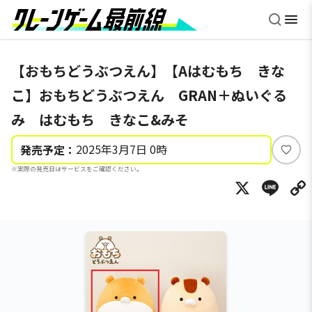
【おもちどうぶつえん】【Aはむもち きな
こ】おもちどうぶつえん GRAN＋ぬいぐる
み はむもち きなこ&みそ
2025年3月7日 0時
発売予定：
い
※実際の発売日はサービスをご確認ください。
い
X
Li
ね