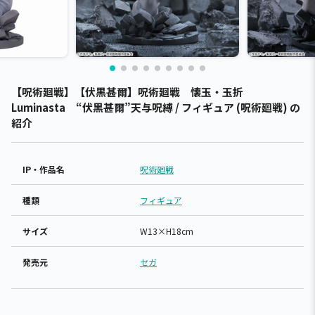
【呪術廻戦】【伏黒甚爾】呪術廻戦 懐玉・玉折
Luminasta “伏黒甚爾”天与呪縛 / フィギュア (呪術廻戦) の
紹介
IP・作品名
呪術廻戦
種類
フィギュア
サイズ
W13×H18cm
発売元
セガ