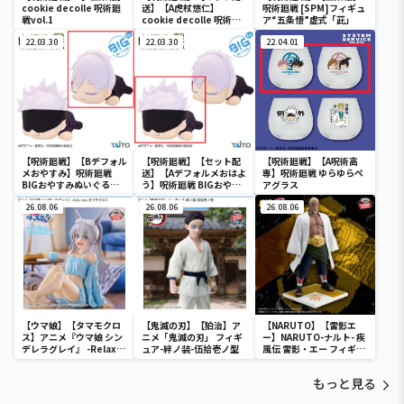
cookie decolle 呪術廻
送】【A虎杖悠仁】
呪術廻戦 [SPM]フィギュ
戦vol.1
cookie decolle 呪術廻
ア“五条悟”虚式「茈」
戦vol.1
22.03.30
22.03.30
22.04.01
【呪術廻戦】【Bデフォル
【呪術廻戦】【セット配
【呪術廻戦】【A呪術高
メおやすみ】呪術廻戦
送】【Aデフォルメおはよ
専】呪術廻戦 ゆらゆらペ
BIGおやすみぬいぐるみ
う】呪術廻戦 BIGおやす
アグラス
五条悟
みぬいぐるみ 五条悟
26.08.06
26.08.06
26.08.06
【ウマ娘】【タマモクロ
【鬼滅の刃】【狛治】ア
【NARUTO】【雷影エ
ス】アニメ『ウマ娘 シン
ニメ「鬼滅の刃」 フィギ
ー】NARUTO-ナルト- 疾
デレラグレイ』 -Relax
ュア-絆ノ装-伍拾壱ノ型
風伝 雷影・エー フィギュ
time-タマモクロス
ア～五影集結…!!～
もっと見る