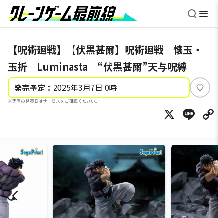
【呪術廻戦】【伏黒甚爾】呪術廻戦 懐玉・
玉折 Luminasta “伏黒甚爾”天与呪縛
2025年3月7日 0時
発売予定：
い
※実際の発売日はサービスをご確認ください。
い
X
Li
ね