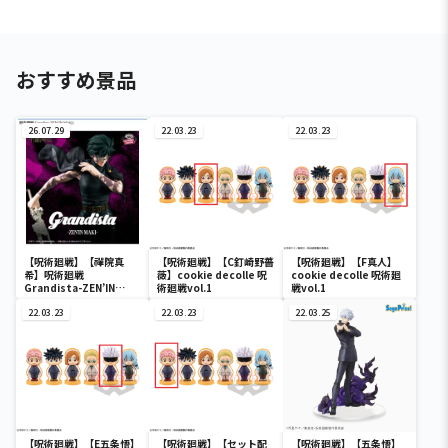
おすすめ景品
26.07.29
22.03.23
22.03.23
【呪術廻戦】【禪院真
【呪術廻戦】【C釘崎野薔
【呪術廻戦】【F真人】
希】呪術廻戦
薇】cookie decolle 呪
cookie decolle 呪術廻
Grandista-ZEN’IN
術廻戦vol.1
戦vol.1
MAKI-
22.03.23
22.03.23
22.03.25
【呪術廻戦】【E五条悟】
【呪術廻戦】【セット配
【呪術廻戦】【五条悟】