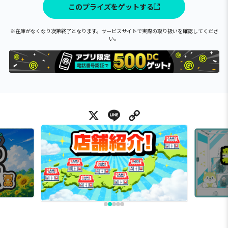
このプライズをゲットする
※在庫がなくなり次第終了となります。サービスサイトで実際の取り扱いを確認してくださ
い。
X
Line
Copy Link