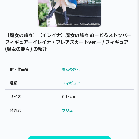
【魔女の旅々】【イレイナ】魔女の旅々 ぬーどるストッパー
フィギュアーイレイナ・フレアスカートver.ー / フィギュア
(魔女の旅々) の紹介
IP・作品名
魔女の旅々
種類
フィギュア
サイズ
約14cm
発売元
フリュー