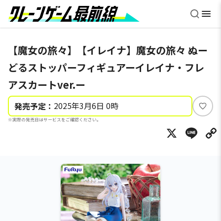
【魔女の旅々】【イレイナ】魔女の旅々 ぬー
どるストッパーフィギュアーイレイナ・フレ
アスカートver.ー
2025年3月6日 0時
発売予定：
い
※実際の発売日はサービスをご確認ください。
い
X
Li
ね