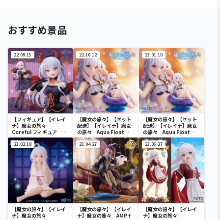
おすすめ景品
22.09.15
22.10.12
23.01.10
【フィギュア】【イレイ
【魔女の旅々】【セット
【魔女の旅々】【セット
ナ】魔女の旅々
配送】【イレイナ】魔女
配送】【イレイナ】魔女
Coreful フィギュア イ
の旅々 Aqua Float
の旅々 Aqua Float
レイナ～小悪魔ver.～
Girlsフィギュア イレイ
Girlsフィギュア イレイ
23.02.18
ナ
23.04.27
ナ
23.05.27
【魔女の旅々】【イレイ
【魔女の旅々】【イレイ
【魔女の旅々】【イレイ
ナ】魔女の旅々
ナ】魔女の旅々 AMP＋
ナ】魔女の旅々