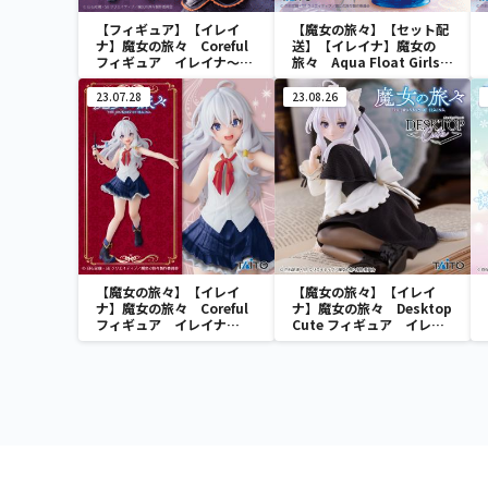
【フィギュア】【イレイ
【魔女の旅々】【セット配
ナ】魔女の旅々 Coreful
送】【イレイナ】魔女の
フィギュア イレイナ～小
旅々 Aqua Float Girlsフ
悪魔ver.～
ィギュア イレイナ
23.07.28
23.08.26
【魔女の旅々】【イレイ
【魔女の旅々】【イレイ
ナ】魔女の旅々 Coreful
ナ】魔女の旅々 Desktop
フィギュア イレイナ
Cute フィギュア イレイ
Renewal
ナ～猫耳メイドver.～