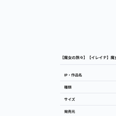
【魔女の旅々】【イレイナ】魔女の旅
IP・作品名
種類
サイズ
発売元