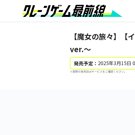
【魔女の旅々】【イレ
ver.～
2025年3月15日 
発売予定：
※実際の発売日はサービスをご確認ください。