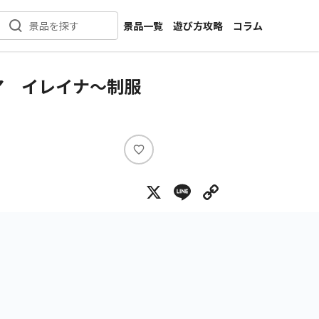
景品一覧
遊び方攻略
コラム
景品を探す
新着景品
インタビュー
カテゴリ一覧
ニュース
ュア イレイナ～制服
作品名一覧
店舗
メーカー一覧
開発
攻略
い
プライズ
い
X
Line
Copy Lin
ね
イベント
キャラ特集