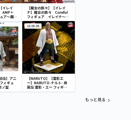
【イレイ
【魔女の旅々】【イレイ
 AMP＋
ナ】魔女の旅々 Coreful
ギュア～魔女
フィギュア イレイナ～ぶ
どう踏みの乙女ver.～
26.08.06
狛治】アニ
【NARUTO】【雷影エ
 フィギュ
ー】NARUTO-ナルト- 疾
壱ノ型
風伝 雷影・エー フィギュ
ア～五影集結…!!～
もっと見る