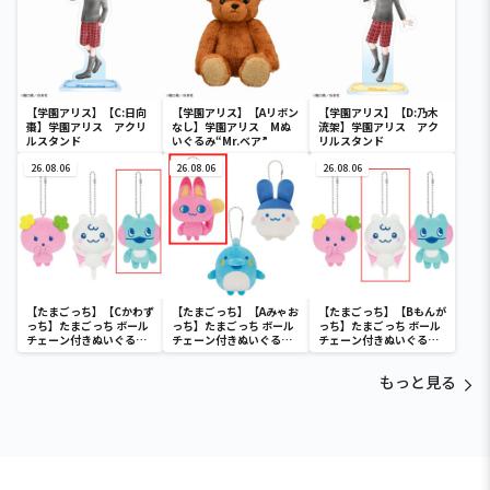
【学園アリス】【C:日向
【学園アリス】【Aリボン
【学園アリス】【D:乃木
棗】学園アリス アクリ
なし】学園アリス Mぬ
流架】学園アリス アク
ルスタンド
いぐるみ“Mr.ベア”
リルスタンド
26.08.06
26.08.06
26.08.06
【たまごっち】【Cかわず
【たまごっち】【Aみゃお
【たまごっち】【Bもんが
っち】たまごっち ボール
っち】たまごっち ボール
っち】たまごっち ボール
チェーン付きぬいぐるみ
チェーン付きぬいぐるみ
チェーン付きぬいぐるみ
～Tamagotchi
～Tamagotchi
～Tamagotchi
Paradise～vol.3
Paradise～vol.2-R
Paradise～vol.3
もっと見る