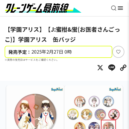
【学園アリス】【J:蜜柑&蛍(お医者さんごっ
こ)】学園アリス 缶バッジ
2025年2月27日 0時
発売予定：
い
※実際の発売日はサービスをご確認ください。
い
X
Li
ね