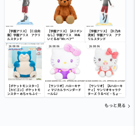
【学園アリス】【C:日向
【学園アリス】【Aリボン
【学園アリス】【D:乃木
棗】学園アリス アクリ
なし】学園アリス Mぬ
流架】学園アリス アク
ルスタンド
いぐるみ“Mr.ベア”
リルスタンド
26.08.06
26.08.06
26.08.06
【ポケットモンスター】
【サンリオ】ハローキテ
【サンリオ】【Aハローキ
【カビゴン】ポケットモ
ィ マジカルラベンダード
ティ】サンリオキャラク
ンスター めちゃもふぐっ
ールGJ
ターズ うるベビ・ちょい
と ほっこりいやされぬい
デカドール
ぐるみ～カビゴン～
もっと見る