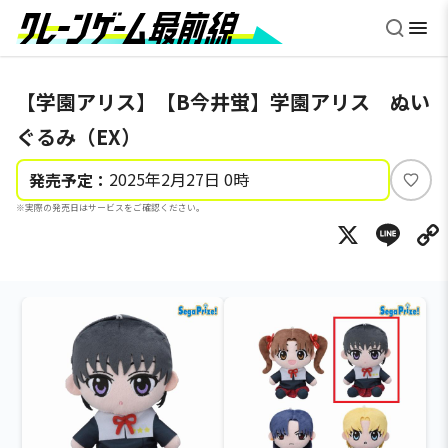
【学園アリス】【B今井蛍】学園アリス ぬい
ぐるみ（EX）
2025年2月27日 0時
発売予定：
い
※実際の発売日はサービスをご確認ください。
い
X
Li
ね