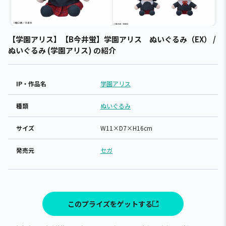
【学園アリス】【B今井蛍】学園アリス ぬいぐるみ（EX） /
ぬいぐるみ (学園アリス) の紹介
IP・作品名
学園アリス
種類
ぬいぐるみ
サイズ
W11×D7×H16cm
発売元
セガ
このプライズをゲットする