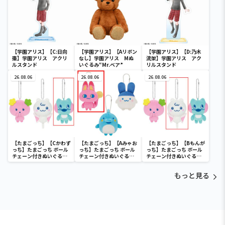
【学園アリス】【C:日向
【学園アリス】【Aリボン
【学園アリス】【D:乃木
棗】学園アリス アクリ
なし】学園アリス Mぬ
流架】学園アリス アク
ルスタンド
いぐるみ“Mr.ベア”
リルスタンド
26.08.06
26.08.06
26.08.06
【たまごっち】【Cかわず
【たまごっち】【Aみゃお
【たまごっち】【Bもんが
っち】たまごっち ボール
っち】たまごっち ボール
っち】たまごっち ボール
チェーン付きぬいぐるみ
チェーン付きぬいぐるみ
チェーン付きぬいぐるみ
～Tamagotchi
～Tamagotchi
～Tamagotchi
Paradise～vol.3
Paradise～vol.2-R
Paradise～vol.3
もっと見る