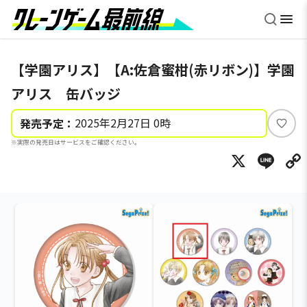
【学園アリス】【A:佐倉蜜柑(赤リボン)】学園
アリス 缶バッジ
2025年2月27日 0時
発売予定：
い
※実際の発売日はサービスをご確認ください。
い
X
Li
ね