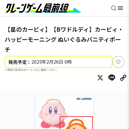
【星のカービィ】【Bワドルディ】カービィ・
ハッピーモーニング ぬいぐるみバニティポー
チ
2025年2月26日 0時
発売予定：
い
※実際の発売日はサービスをご確認ください。
い
X
Li
ね