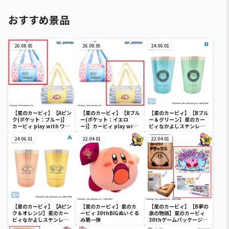
おすすめ景品
26.08.05
26.08.05
24.06.01
【星のカービィ】【Aピン
【星のカービィ】【Bブル
【星のカービィ】【Bブル
ク(ポケット：ブルー)】
ー(ポケット：イエロ
ー＆グリーン】星のカー
カービィ play with ワド
ー)】カービィ play with
ビィなかよしステンレス
ルディ ボストンバッグ
ワドルディ ボストンバッ
ペアタンブラー
24.06.01
グ
22.04.01
22.04.01
【星のカービィ】【Aピン
【星のカービィ】星のカ
【星のカービィ】【B夢の
ク＆オレンジ】星のカー
ービィ 30thBIGぬいぐる
泉の物語】星のカービィ
ビィなかよしステンレス
み第一弾
30thゲームパッケージク
ペアタンブラー
ッション