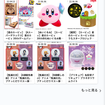
22.04.13
22.06.06
22.06.06
【星のカービィ】【Aスー
【ぬいぐるみ】【カービ
【雑貨】【カービィ】星
パーデラックス】星のカ
ィ】星のカービィ
のカービィ カービィのお
ービィ 30thゲームパッケ
30thBIGぬいぐるみ第二
うちスタープロジェクタ
ージクッション
弾
ー
26.08.06
26.08.06
26.08.06
【鬼滅の刃】【A煉獄杏寿
【鬼滅の刃】【B胡蝶しの
【プリキュア】名探偵プ
郎】アニメ「鬼滅の刃」
ぶ】アニメ「鬼滅の刃」
リキュア！ プラネタリウ
プチっと灯りマス～煉獄
プチっと灯りマス～煉獄
ムライト
杏寿郎・胡蝶しのぶ～
杏寿郎・胡蝶しのぶ～
もっと見る