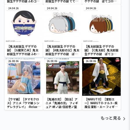
誕生ゲゲゲの謎 ふわコロ
郎誕生ゲゲゲの謎 ててコ
ゲゲゲの謎 ぽてコロマ
りん
レ
スコット
24.04.26
24.04.26
24.04.26
【鬼太郎誕生 ゲゲゲの
【鬼太郎誕生 ゲゲゲの
【鬼太郎誕生 ゲゲゲの
謎】【G龍賀乙米】鬼太
謎】【A鬼太郎の父】鬼太
謎】【C鬼太郎】鬼太郎誕
郎誕生ゲゲゲの謎 ふわコ
郎誕生ゲゲゲの謎 ぽて
生ゲゲゲの謎 ぽてコロ
ロりん
コロM
マスコット
26.08.06
26.08.06
26.08.06
【ウマ娘】【タマモクロ
【鬼滅の刃】【狛治】ア
【NARUTO】【雷影エ
ス】アニメ『ウマ娘 シン
ニメ「鬼滅の刃」 フィギ
ー】NARUTO-ナルト- 疾
デレラグレイ』 -Relax
ュア-絆ノ装-伍拾壱ノ型
風伝 雷影・エー フィギュ
time-タマモクロス
ア～五影集結…!!～
もっと見る