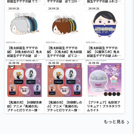
郎誕生ゲゲゲの謎 ててコ
ゲゲゲの謎 ぽてコロマ
誕生ゲゲゲの謎 ふわコロ
レ
スコット
りん
24.04.26
24.04.26
24.04.26
【鬼太郎誕生 ゲゲゲの
【鬼太郎誕生 ゲゲゲの
【鬼太郎誕生 ゲゲゲの
謎】【A鬼太郎の父】鬼太
謎】【C鬼太郎】鬼太郎誕
謎】【G龍賀乙米】鬼太
郎誕生ゲゲゲの謎 ぽて
生ゲゲゲの謎 ぽてコロ
郎誕生ゲゲゲの謎 ふわコ
コロM
マスコット
ロりん
26.08.06
26.08.06
26.08.06
【鬼滅の刃】【A煉獄杏寿
【鬼滅の刃】【B胡蝶しの
【プリキュア】名探偵プ
郎】アニメ「鬼滅の刃」
ぶ】アニメ「鬼滅の刃」
リキュア！ プラネタリウ
プチっと灯りマス～煉獄
プチっと灯りマス～煉獄
ムライト
杏寿郎・胡蝶しのぶ～
杏寿郎・胡蝶しのぶ～
もっと見る