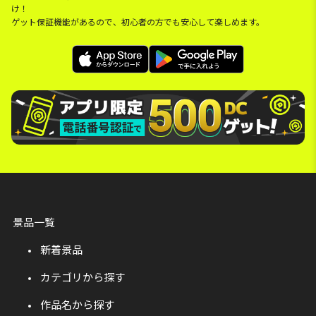
け！
ゲット保証機能があるので、初心者の方でも安心して楽しめます。
景品一覧
新着景品
カテゴリから探す
作品名から探す