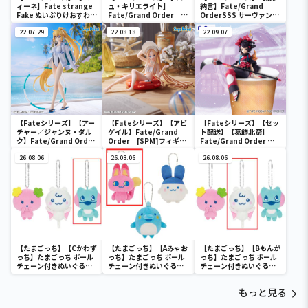
ィーネ】Fate strange
ュ・キリエライト】
納言】Fate/Grand
Fake ぬいぷりけおすわり
Fate/Grand Order
OrderSSS サーヴァント
2
[SPM]フィギュア“シー
フィギュア～アーチャー/
22.07.29
ルダー／マシュ・キリエ
22.08.18
清少納言～
22.09.07
ライト”
【Fateシリーズ】【アー
【Fateシリーズ】【アビ
【Fateシリーズ】【セッ
チャー／ジャンヌ・ダル
ゲイル】Fate/Grand
ト配送】【葛飾北斎】
ク】Fate/Grand Order
Order [SPM]フィギュ
Fate/Grand Order ぬ
FIGURIZM “アーチャー
ア“フォーリナー／アビゲ
ーどるストッパーフィギ
／ジャンヌ・ダルク”
26.08.06
イル・ウィリアムズ
26.08.06
ュア～フォーリナー/葛飾
26.08.06
【夏】
北斎～
【たまごっち】【Cかわず
【たまごっち】【Aみゃお
【たまごっち】【Bもんが
っち】たまごっち ボール
っち】たまごっち ボール
っち】たまごっち ボール
チェーン付きぬいぐるみ
チェーン付きぬいぐるみ
チェーン付きぬいぐるみ
～Tamagotchi
～Tamagotchi
～Tamagotchi
Paradise～vol.3
Paradise～vol.2-R
Paradise～vol.3
もっと見る