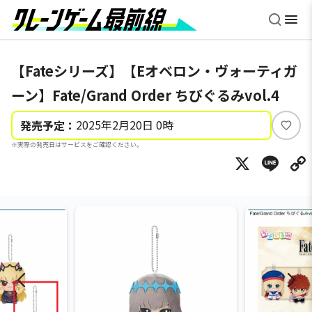
【Fateシリーズ】【Eオベロン・ヴォーティガ
ーン】Fate/Grand Order ちびぐるみvol.4
2025年2月20日 0時
発売予定：
い
※実際の発売日はサービスをご確認ください。
い
X
Li
ね