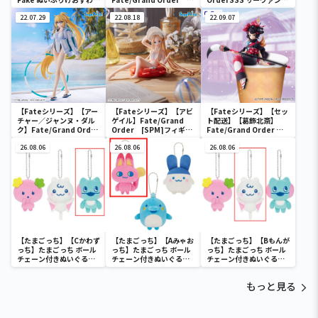
2
[SPM]フィギュア“シー
フィギュア～アーチャー/
22.07.29
ルダー／マシュ・キリエ
22.08.18
清少納言～
22.09.07
ライト”
【Fateシリーズ】【アー
【Fateシリーズ】【アビ
【Fateシリーズ】【セッ
チャー／ジャンヌ・ダル
ゲイル】Fate/Grand
ト配送】【葛飾北斎】
ク】Fate/Grand Order
Order [SPM]フィギュ
Fate/Grand Order ぬ
FIGURIZM “アーチャー
ア“フォーリナー／アビゲ
ーどるストッパーフィギ
／ジャンヌ・ダルク”
26.08.06
イル・ウィリアムズ
26.08.06
ュア～フォーリナー/葛飾
26.08.06
【夏】
北斎～
【たまごっち】【Cかわず
【たまごっち】【Aみゃお
【たまごっち】【Bもんが
っち】たまごっち ボール
っち】たまごっち ボール
っち】たまごっち ボール
チェーン付きぬいぐるみ
チェーン付きぬいぐるみ
チェーン付きぬいぐるみ
～Tamagotchi
～Tamagotchi
～Tamagotchi
Paradise～vol.3
Paradise～vol.2-R
Paradise～vol.3
もっと見る