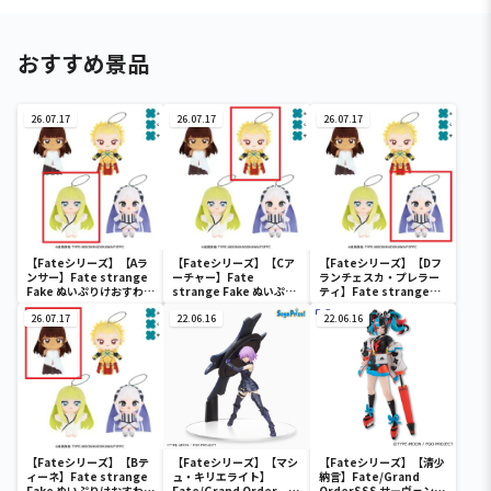
おすすめ景品
26.07.17
26.07.17
26.07.17
【Fateシリーズ】【Aラ
【Fateシリーズ】【Cア
【Fateシリーズ】【Dフ
ンサー】Fate strange
ーチャー】Fate
ランチェスカ・プレラー
Fake ぬいぷりけおすわり
strange Fake ぬいぷり
ティ】Fate strange
2
けおすわり2
Fake ぬいぷりけおすわり
26.07.17
22.06.16
2
22.06.16
【Fateシリーズ】【Bテ
【Fateシリーズ】【マシ
【Fateシリーズ】【清少
ィーネ】Fate strange
ュ・キリエライト】
納言】Fate/Grand
Fake ぬいぷりけおすわり
Fate/Grand Order
OrderSSS サーヴァント