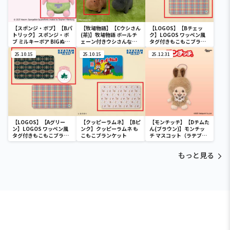
【スポンジ・ボブ】【Bパ
【牧場物語】【Cウシさん
【LOGOS】【Bチェッ
トリック】スポンジ・ボ
(茶)】牧場物語 ボールチ
ク】LOGOS ワッペン風
ブ ミルキーボア BIGぬい
ェーン付きウシさんなか
タグ付きもこもこブラン
ぐるみ
よしぬいぐるみ
ケット
25.10.15
25.10.15
25.12.31
【LOGOS】【Aグリー
【クッピーラムネ】【Bピ
【モンチッチ】【Dチムた
ン】LOGOS ワッペン風
ンク】クッピーラムネ も
ん(ブラウン)】モンチッ
タグ付きもこもこブラン
こもこブランケット
チ マスコット（ラテブラ
ケット
ウン）
もっと見る