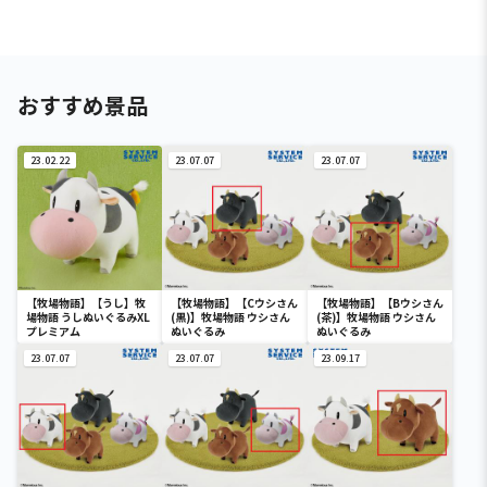
おすすめ景品
23.02.22
23.07.07
23.07.07
【牧場物語】【うし】牧
【牧場物語】【Cウシさん
【牧場物語】【Bウシさん
場物語 うしぬいぐるみXL
(黒)】牧場物語 ウシさん
(茶)】牧場物語 ウシさん
プレミアム
ぬいぐるみ
ぬいぐるみ
23.07.07
23.07.07
23.09.17