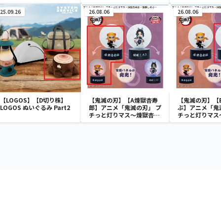
25.09.26
26.08.06
26.08.06
【LOGOS】【D切り株】
【鬼滅の刃】【A煉獄杏寿
【鬼滅の刃】【
LOGOS ぬいぐるみ Part2
郎】アニメ「鬼滅の刃」 プ
ぶ】アニメ「鬼
チっと灯りマス～煉獄杏寿
チっと灯りマス
郎・胡蝶しのぶ～
郎・胡蝶しのぶ