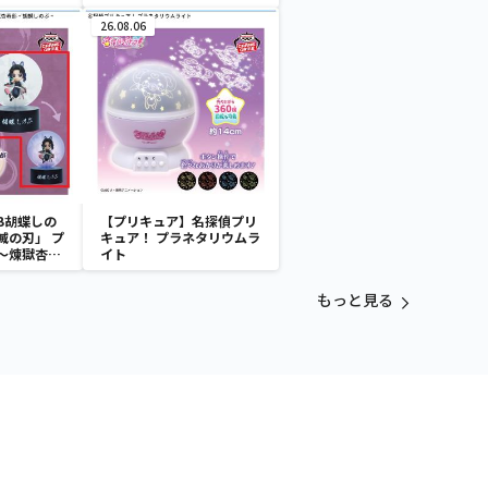
26.08.06
B胡蝶しの
【プリキュア】名探偵プリ
滅の刃」 プ
キュア！ プラネタリウムラ
～煉獄杏寿
イト
～
もっと見る