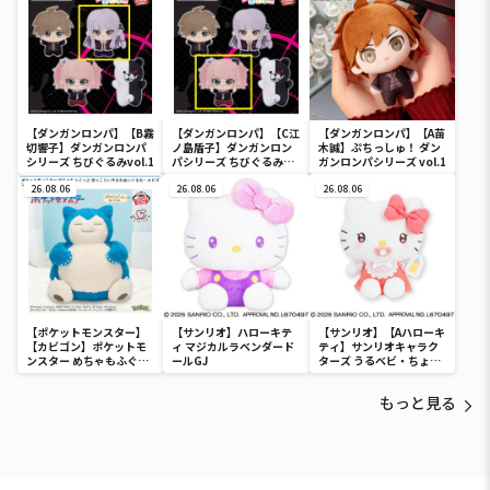
【ダンガンロンパ】【B霧
【ダンガンロンパ】【C江
【ダンガンロンパ】【A苗
切響子】ダンガンロンパ
ノ島盾子】ダンガンロン
木誠】ぷちっしゅ！ ダン
シリーズ ちびぐるみvol.1
パシリーズ ちびぐるみ
ガンロンパシリーズ vol.1
vol.1
26.08.06
26.08.06
26.08.06
【ポケットモンスター】
【サンリオ】ハローキテ
【サンリオ】【Aハローキ
【カビゴン】ポケットモ
ィ マジカルラベンダード
ティ】サンリオキャラク
ンスター めちゃもふぐっ
ールGJ
ターズ うるベビ・ちょい
と ほっこりいやされぬい
デカドール
ぐるみ～カビゴン～
もっと見る