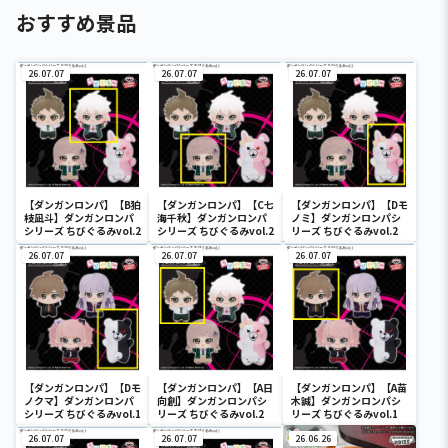
おすすめ景品
26.07.07
26.07.07
26.07.07
【ダンガンロンパ】【B狛
【ダンガンロンパ】【C七
【ダンガンロンパ】【Dモ
枝凪斗】ダンガンロンパ
海千秋】ダンガンロンパ
ノミ】ダンガンロンパシ
シリーズ ちびぐるみvol.2
シリーズ ちびぐるみvol.2
リーズ ちびぐるみvol.2
26.07.07
26.07.07
26.07.07
【ダンガンロンパ】【Dモ
【ダンガンロンパ】【A日
【ダンガンロンパ】【A苗
ノクマ】ダンガンロンパ
向創】ダンガンロンパシ
木誠】ダンガンロンパシ
シリーズ ちびぐるみvol.1
リーズ ちびぐるみvol.2
リーズ ちびぐるみvol.1
26.07.07
26.07.07
26.06.26