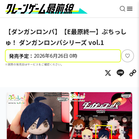
【ダンガンロンパ】【E最原終一】ぷちっし
ゅ！ ダンガンロンパシリーズ vol.1
2026年6月26日 0時
発売予定：
い
※実際の発売日はサービスをご確認ください。
い
X
Li
ね