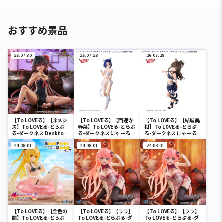
おすすめ景品
26.07.30
26.07.28
26.07.28
【To LOVEる】【ネメシ
【To LOVEる】【西連寺
【To LOVEる】【結城美
ス】To LOVEる-とらぶ
春菜】To LOVEる-とらぶ
柑】To LOVEる-とらぶ
る-ダークネス Desktop
る-ダークネス にゃーるず
る-ダークネス にゃーるず
Cute フィギュア ネメシ
これくしょん 西連寺 春菜
これくしょん 結城 美柑
ス～チャイナドレスver.
24.08.01
24.08.01
24.08.01
～
【To LOVEる】【金色の
【To LOVEる】【ララ】
【To LOVEる】【ララ】
闇】To LOVEる-とらぶ
To LOVEる-とらぶる-ダ
To LOVEる-とらぶる-ダ