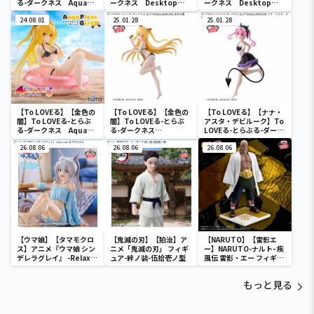
る-ダークネス Aqua
ークネス Desktop
ークネス Desktop
Float Girls フィギュア
Cute フィギュア ララ
Cute フィギュア ララ
金色の闇
24.08.01
～チャイナドレスver.～
25.01.28
～チャイナドレスver.～
25.01.28
【To LOVEる】【金色の
【To LOVEる】【金色の
【To LOVEる】【ナナ・
闇】To LOVEる-とらぶ
闇】To LOVEる-とらぶ
アスタ・デビルーク】To
る-ダークネス Aqua
る-ダークネス
LOVEる-とらぶる-ダーク
Float Girls フィギュア
GLITTER&GLAMOURS
ネス
金色の闇
26.08.06
金色の闇
26.08.06
GLITTER&GLAMOURS
26.08.06
ナナ・アスタ・デビルー
ク
【ウマ娘】【タマモクロ
【鬼滅の刃】【狛治】ア
【NARUTO】【雷影エ
ス】アニメ『ウマ娘 シン
ニメ「鬼滅の刃」 フィギ
ー】NARUTO-ナルト- 疾
デレラグレイ』 -Relax
ュア-絆ノ装-伍拾壱ノ型
風伝 雷影・エー フィギュ
time-タマモクロス
ア～五影集結…!!～
もっと見る