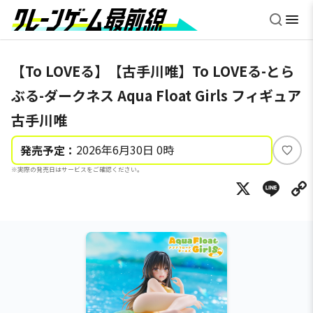
【To LOVEる】【古手川唯】To LOVEる-とら
ぶる-ダークネス Aqua Float Girls フィギュア
古手川唯
2026年6月30日 0時
発売予定：
い
※実際の発売日はサービスをご確認ください。
い
X
Li
ね