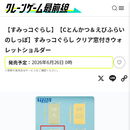
【すみっコぐらし】【Cとんかつ＆えびふらい
のしっぽ】すみっコぐらし クリア窓付きウォ
レットショルダー
2026年6月26日 0時
発売予定：
い
※実際の発売日はサービスをご確認ください。
い
X
Li
ね