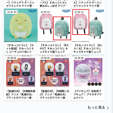
ー】リラックマ ゲーミン
ープル】すみっコぐらし
ル】リラックマ ゲーミン
グリラックマ クリア窓付
夢みるしっぽず クリア窓
グリラックマ クリア窓付
き収納ボックス
付き収納ボックス
き収納ボックス
22.03.04
22.03.16
22.03.16
【すみっコぐらし】【セ
【すみっコぐらし】【Bと
【すみっコぐらし】【Aし
ット配送】すみっコぐら
かげ】すみっコぐらし キ
ろくま】すみっコぐらし
し コーデュロイぬいぐる
ッズキャラ型リュック
キッズキャラ型リュック
みXL プレミアム ぺんぎ
ん？
26.08.06
26.08.06
26.08.06
【鬼滅の刃】【A煉獄杏寿
【鬼滅の刃】【B胡蝶しの
【プリキュア】名探偵プ
郎】アニメ「鬼滅の刃」
ぶ】アニメ「鬼滅の刃」
リキュア！ プラネタリウ
プチっと灯りマス～煉獄
プチっと灯りマス～煉獄
ムライト
杏寿郎・胡蝶しのぶ～
杏寿郎・胡蝶しのぶ～
もっと見る