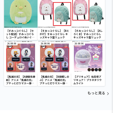
【すみっコぐらし】【セ
【すみっコぐらし】【Bと
【すみっコぐらし】【Aし
ット配送】すみっコぐら
かげ】すみっコぐらし キ
ろくま】すみっコぐらし
し コーデュロイぬいぐる
ッズキャラ型リュック
キッズキャラ型リュック
みXL プレミアム ぺんぎ
ん？
26.08.06
26.08.06
26.08.06
【鬼滅の刃】【A煉獄杏寿
【鬼滅の刃】【B胡蝶しの
【プリキュア】名探偵プ
郎】アニメ「鬼滅の刃」
ぶ】アニメ「鬼滅の刃」
リキュア！ プラネタリウ
プチっと灯りマス～煉獄
プチっと灯りマス～煉獄
ムライト
杏寿郎・胡蝶しのぶ～
杏寿郎・胡蝶しのぶ～
もっと見る