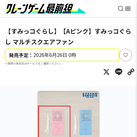
【すみっコぐらし】【Aピンク】すみっコぐら
し マルチスクエアファン
2026年6月26日 0時
発売予定：
い
※実際の発売日はサービスをご確認ください。
い
X
Li
ね