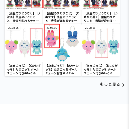
【薬屋のひとりごと】【F
【薬屋のひとりごと】【C
【薬屋のひとりごと】【D
対価】薬屋のひとりご
毒です】薬屋のひとりご
残りの羹を】薬屋のひと
と 表情が変わるチェン
と 表情が変わるチェン
りごと 表情が変わるチ
ジングアクリルスタンド
ジングアクリルスタンド
ェンジングアクリルスタ
26.08.06
26.08.06
ンド
26.08.06
【たまごっち】【Cかわず
【たまごっち】【Aみゃお
【たまごっち】【Bもんが
っち】たまごっち ボール
っち】たまごっち ボール
っち】たまごっち ボール
チェーン付きぬいぐるみ
チェーン付きぬいぐるみ
チェーン付きぬいぐるみ
～Tamagotchi
～Tamagotchi
～Tamagotchi
Paradise～vol.3
Paradise～vol.2-R
Paradise～vol.3
もっと見る