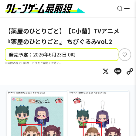
【薬屋のひとりごと】【C小蘭】TVアニメ
『薬屋のひとりごと』 ちびぐるみvol.2
2026年6月23日 0時
発売予定：
い
※実際の発売日はサービスをご確認ください。
い
X
Li
ね