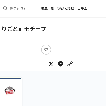
景品一覧
遊び方攻略
コラム
景品を探す
新着景品
インタビュー
カテゴリ一覧
ニュース
とりごと』モチーフ
作品名一覧
店舗
メーカー一覧
開発
攻略
い
プライズ
い
X
Line
Copy Lin
ね
イベント
キャラ特集