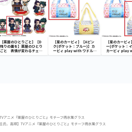
【薬屋のひとりごと】【D
【星のカービィ】【Aピン
【星のカービィ
残りの羹を】薬屋のひとり
ク(ポケット：ブルー)】カ
ー(ポケット：イ
ごと 表情が変わるチェン
ービィ play with ワドルデ
カービィ play 
ジングアクリルスタンド
ィ ボストンバッグ
ディ ボストン
TVアニメ『薬屋のひとりごと』モチーフ柄氷菓グラス
壬氏、高順】TVアニメ『薬屋のひとりごと』モチーフ柄氷菓グラス