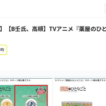
】【B壬氏、高順】TVアニメ『薬屋のひ
0時