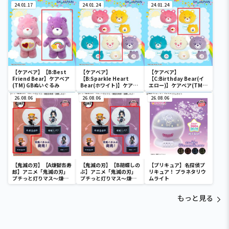
24.01.17
24.01.24
24.01.24
【ケアベア】【B:Best
【ケアベア】
【ケアベア】
Friend Bear】ケアベア
【B:Sparkle Heart
【C:Birthday Bear(イ
(TM) GBぬいぐるみ
Bear(ホワイト)】ケアベ
エロー)】ケアベア(TM)
ア(TM)フェイスポーチ
フェイスポーチ
26.08.06
26.08.06
26.08.06
【鬼滅の刃】【A煉獄杏寿
【鬼滅の刃】【B胡蝶しの
【プリキュア】名探偵プ
郎】アニメ「鬼滅の刃」
ぶ】アニメ「鬼滅の刃」
リキュア！ プラネタリウ
プチっと灯りマス～煉獄
プチっと灯りマス～煉獄
ムライト
杏寿郎・胡蝶しのぶ～
杏寿郎・胡蝶しのぶ～
もっと見る