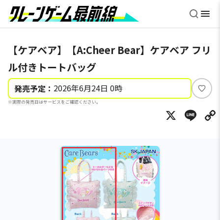
【ケアベア】【A:Cheer Bear】ケアベア フリ
ル付きトートバッグ
2026年6月24日 0時
発売予定：
い
※実際の発売日はサービスをご確認ください。
い
X
Li
ね