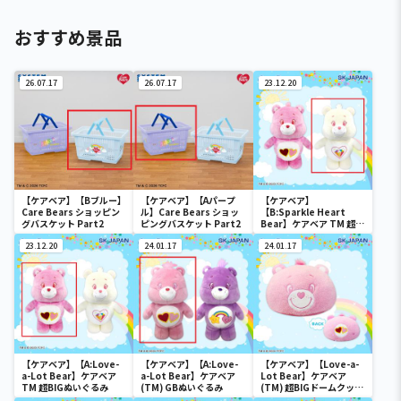
おすすめ景品
26.07.17
26.07.17
23.12.20
【ケアベア】【Bブルー】
【ケアベア】【Aパープ
【ケアベア】
Care Bears ショッピン
ル】Care Bears ショッ
【B:Sparkle Heart
グバスケット Part2
ピングバスケット Part2
Bear】ケアベア TM 超
BIGぬいぐるみ
23.12.20
24.01.17
24.01.17
【ケアベア】【A:Love-
【ケアベア】【A:Love-
【ケアベア】【Love-a-
a-Lot Bear】ケアベア
a-Lot Bear】ケアベア
Lot Bear】ケアベア
TM 超BIGぬいぐるみ
(TM) GBぬいぐるみ
(TM) 超BIGドームクッシ
ョン