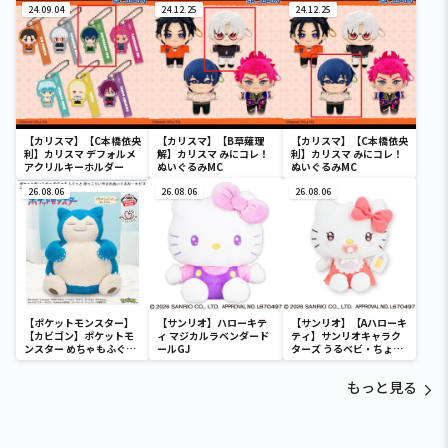
24.09.04
24.12.25
24.12.25
【カリスマ】【C本橋依央
【カリスマ】【B草薙理
【カリスマ】【C本橋依央
利】カリスマ デフォルメ
解】カリスマ みにコレ！
利】カリスマ みにコレ！
アクリルキーホルダー
ぬいぐるみMC
ぬいぐるみMC
26.08.06
26.08.06
26.08.06
【ポケットモンスター】
【サンリオ】ハローキテ
【サンリオ】【Aハローキ
【カビゴン】ポケットモ
ィ マジカルラベンダード
ティ】サンリオキャラク
ンスター めちゃもふぐっ
ールGJ
ターズ うるベビ・ちょい
と ほっこりいやされぬい
デカドール
ぐるみ～カビゴン～
もっと見る