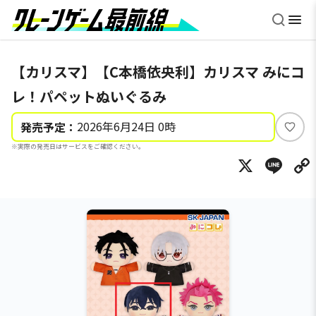
【カリスマ】【C本橋依央利】カリスマ みにコ
レ！パペットぬいぐるみ
2026年6月24日 0時
発売予定：
い
※実際の発売日はサービスをご確認ください。
い
X
Li
ね