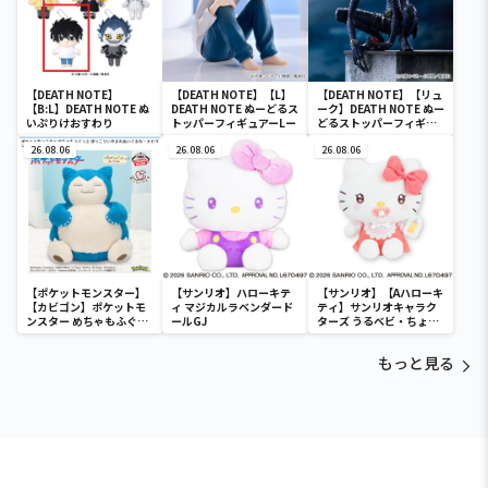
【DEATH NOTE】
【DEATH NOTE】【L】
【DEATH NOTE】【リュ
【B:L】DEATH NOTE ぬ
DEATH NOTE ぬーどるス
ーク】DEATH NOTE ぬー
いぷりけおすわり
トッパーフィギュアーLー
どるストッパーフィギュ
アーリューク―
26.08.06
26.08.06
26.08.06
【ポケットモンスター】
【サンリオ】ハローキテ
【サンリオ】【Aハローキ
【カビゴン】ポケットモ
ィ マジカルラベンダード
ティ】サンリオキャラク
ンスター めちゃもふぐっ
ールGJ
ターズ うるベビ・ちょい
と ほっこりいやされぬい
デカドール
ぐるみ～カビゴン～
もっと見る