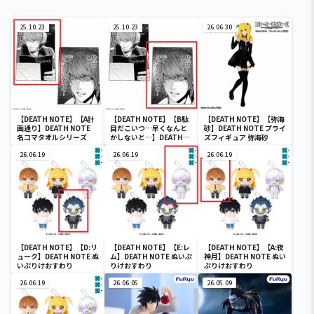
25.10.23
25.10.23
26.06.30
【DEATH NOTE】【A計
【DEATH NOTE】【B駄
【DEATH NOTE】【弥海
画通り】DEATH NOTE
目だこいつ…早くなんと
砂】DEATH NOTE プライ
名コマタオルシリーズ
かしないと…】DEATH
ズフィギュア 弥海砂
NOTE 名コマタオルシ
26.06.19
リーズ
26.06.19
26.06.19
【DEATH NOTE】【D:リ
【DEATH NOTE】【E:レ
【DEATH NOTE】【A:夜
ューク】DEATH NOTE ぬ
ム】DEATH NOTE ぬいぷ
神月】DEATH NOTE ぬい
いぷりけおすわり
りけおすわり
ぷりけおすわり
26.06.19
26.06.05
26.05.09