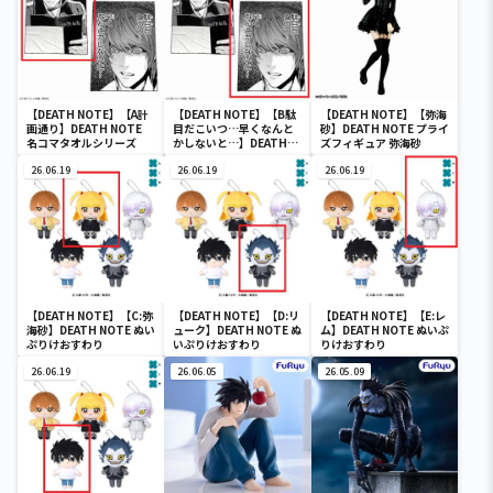
【DEATH NOTE】【A計
【DEATH NOTE】【B駄
【DEATH NOTE】【弥海
画通り】DEATH NOTE
目だこいつ…早くなんと
砂】DEATH NOTE プライ
名コマタオルシリーズ
かしないと…】DEATH
ズフィギュア 弥海砂
NOTE 名コマタオルシ
26.06.19
リーズ
26.06.19
26.06.19
【DEATH NOTE】【C:弥
【DEATH NOTE】【D:リ
【DEATH NOTE】【E:レ
海砂】DEATH NOTE ぬい
ューク】DEATH NOTE ぬ
ム】DEATH NOTE ぬいぷ
ぷりけおすわり
いぷりけおすわり
りけおすわり
26.06.19
26.06.05
26.05.09