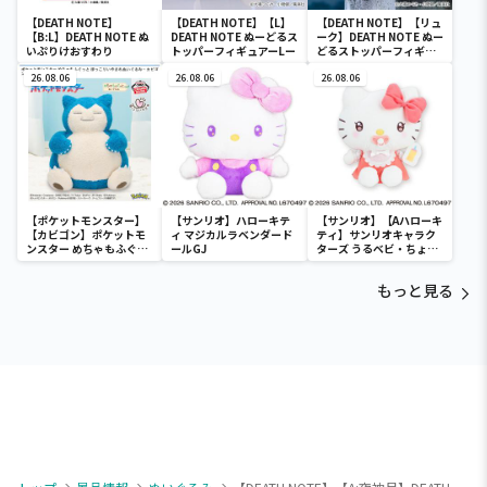
【DEATH NOTE】
【DEATH NOTE】【L】
【DEATH NOTE】【リュ
【B:L】DEATH NOTE ぬ
DEATH NOTE ぬーどるス
ーク】DEATH NOTE ぬー
いぷりけおすわり
トッパーフィギュアーLー
どるストッパーフィギュ
アーリューク―
26.08.06
26.08.06
26.08.06
【ポケットモンスター】
【サンリオ】ハローキテ
【サンリオ】【Aハローキ
【カビゴン】ポケットモ
ィ マジカルラベンダード
ティ】サンリオキャラク
ンスター めちゃもふぐっ
ールGJ
ターズ うるベビ・ちょい
と ほっこりいやされぬい
デカドール
ぐるみ～カビゴン～
もっと見る