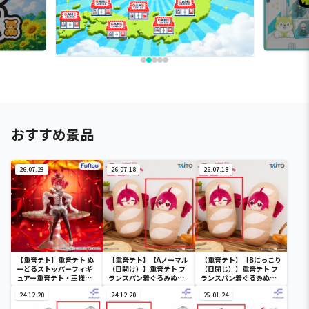
おすすめ景品
26.07.23
26.07.18
26.07.18
【重音テト】重音テト ぬ
【重音テト】【Aノーマル
【重音テト】【Bにっこり
ーどるストッパーフィギ
（目開け）】重音テト フ
（目閉じ）】重音テト フ
ュアー重音テト・王様
ランスパン着ぐるみぬい
ランスパン着ぐるみぬい
ver.ー
ぐるみ
ぐるみ
24.12.20
24.12.20
25.01.24