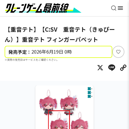
【重音テト】【C:SV 重音テト（きゅぴー
ん）】重音テト フィンガーパペット
2026年6月19日 0時
発売予定：
い
※実際の発売日はサービスをご確認ください。
い
X
Li
ね