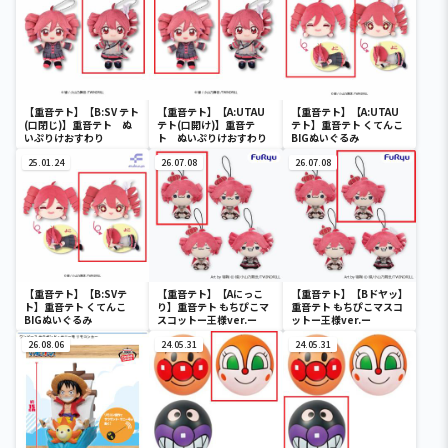
【重音テト】【B:SV テト
【重音テト】【A:UTAU
【重音テト】【A:UTAU
(口閉じ)】重音テト ぬ
テト(口開け)】重音テ
テト】重音テト くてんこ
いぷりけおすわり
ト ぬいぷりけおすわり
BIGぬいぐるみ
25.01.24
26.07.08
26.07.08
【重音テト】【B:SVテ
【重音テト】【Aにっこ
【重音テト】【Bドヤッ】
ト】重音テト くてんこ
り】重音テト もちぴこマ
重音テト もちぴこマスコ
BIGぬいぐるみ
スコットー王様ver.ー
ットー王様ver.ー
26.08.06
24.05.31
24.05.31