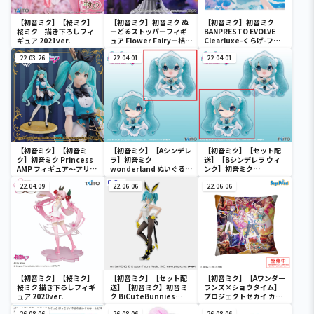
【初音ミク】【桜ミク】
【初音ミク】初音ミク ぬ
【初音ミク】初音ミク
桜ミク 描き下ろしフィ
ーどるストッパーフィギ
BANPRESTO EVOLVE
ギュア 2021ver.
ュア Flower Fairyー桔梗
Clearluxe-くらげ-フィ
ー
ギュア
22.03.26
22.04.01
22.04.01
【初音ミク】【初音ミ
【初音ミク】【Aシンデレ
【初音ミク】【セット配
ク】初音ミク Princess
ラ】初音ミク
送】【Bシンデレラ ウィ
AMP フィギュア～アリス
wonderland ぬいぐるみ
ンク】初音ミク
ver.～
vol.4
wonderland ぬいぐるみ
22.04.09
22.06.06
vol.4
22.06.06
【初音ミク】【桜ミク】
【初音ミク】【セット配
【初音ミク】【Aワンダー
桜ミク 描き下ろしフィギ
送】【初音ミク】初音ミ
ランズ×ショウタイム】
ュア 2020ver.
ク BiCuteBunnies
プロジェクトセカイ カラ
Figure－ストリートver.
フルステージ！ feat. 初
26.08.06
26.08.06
26.08.06