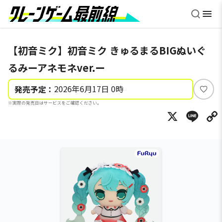
【初音ミク】初音ミク きゅるまるBIGぬいぐ
るみーアネモネver.ー
2026年6月17日 0時
発売予定：
い
※実際の発売日はサービスをご確認ください。
い
X
Li
ね