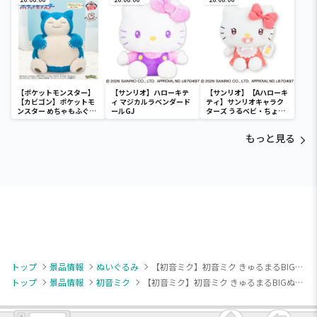
－
音ミク クッションVol.2
【ポケットモンスター】
【サンリオ】ハローキテ
【サンリオ】【Aハローキ
【カビゴン】ポケットモ
ィ マジカルラベンダード
ティ】サンリオキャラク
ンスター めちゃもふぐっ
ールGJ
ターズ うるベビ・ちょい
と ほっこりいやされぬい
デカドール
ぐるみ～カビゴン～
もっと見る
トップ
景品情報
ぬいぐるみ
【初音ミク】初音ミク きゅるまるBIGぬいぐるみーアネモネver.ー
トップ
景品情報
初音ミク
【初音ミク】初音ミク きゅるまるBIGぬいぐるみーアネモネver.ー