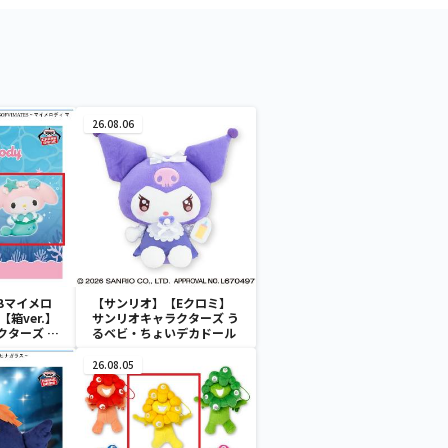
26.08.06
Bマイメロ
【サンリオ】【Eクロミ】
箱ver.】
サンリオキャラクターズ う
クターズ お
るベビ・ちょいデカドール
ATES～マ
イドver.
26.08.05