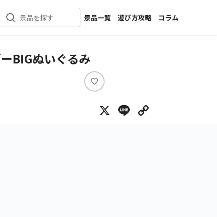
景品一覧
遊び方攻略
コラム
景品を探す
新着景品
インタビュー
カテゴリ一覧
ニュース
ーBIGぬいぐるみ
作品名一覧
店舗
メーカー一覧
開発
い
い
攻略
X
Line
Copy Lin
ね
プライズ
イベント
キャラ特集