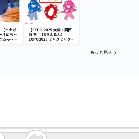
】【ヒナガ
【EXPO 2025 大阪・関西
!! めちゃ
万博】【Bるんるん】
ぐるみ～ヒ
EXPO2025 ミャクミャク
カラフルゴム紐付きぬいぐ
るみ
もっと見る