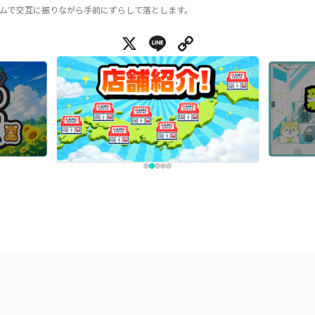
ムで交互に振りながら手前にずらして落とします。
X
Line
Copy Link