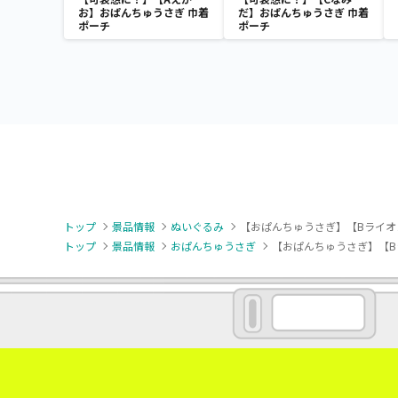
お】おぱんちゅうさぎ 巾着
だ】おぱんちゅうさぎ 巾着
ポーチ
ポーチ
トップ
景品情報
ぬいぐるみ
【おぱんちゅうさぎ】【Bライオン
トップ
景品情報
おぱんちゅうさぎ
【おぱんちゅうさぎ】【B