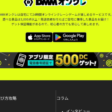
DMMオンクレは自宅にて24時間オンラインクレーンゲームが楽しめるサービスです
遊べる景品は3,000点以上！発送依頼を行えばご自宅に獲得した景品をお届け！
ゲット保証機能があるので、初心者の方でも安心して楽しめます。
遊び方攻略
コラム
インタビュー