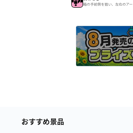
箱の手前側を狙い、左右のアー
おすすめ景品