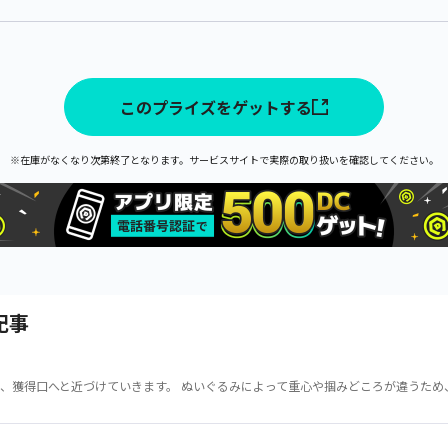
このプライズをゲットする
※在庫がなくなり次第終了となります。サービスサイトで実際の取り扱いを確認してください。
記事
、獲得口へと近づけていきます。 ぬいぐるみによって重心や掴みどころが違うため