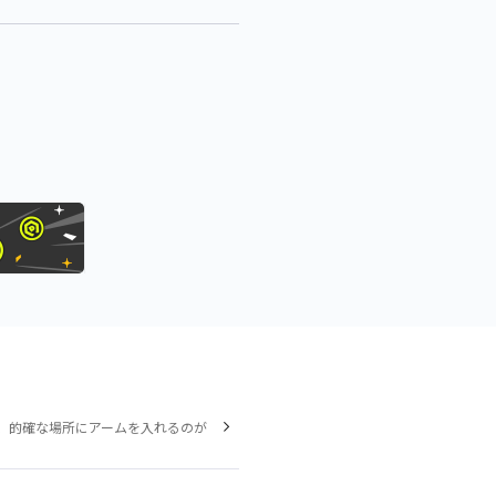
、的確な場所にアームを入れるのが