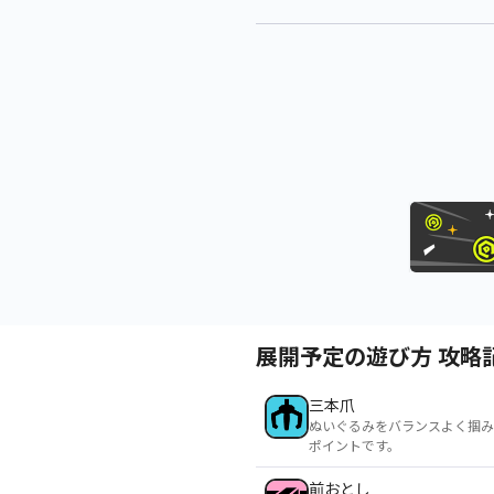
展開予定の遊び方 攻略
三本爪
ぬいぐるみをバランスよく掴み
ポイントです。
前おとし