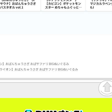
サウナ】おぱんちゅうさぎ
【カビゴン】ポケットモン
マジカルラベン
バスタオル vol.1
スター めちゃもふぐっと
GJ
ほっこりいやされぬいぐる
み～カビゴン～
】おぱんちゅうさぎ おぱサファリ BIGぬいぐるみ
ライオン】おぱんちゅうさぎ おぱサファリ BIGぬいぐるみ