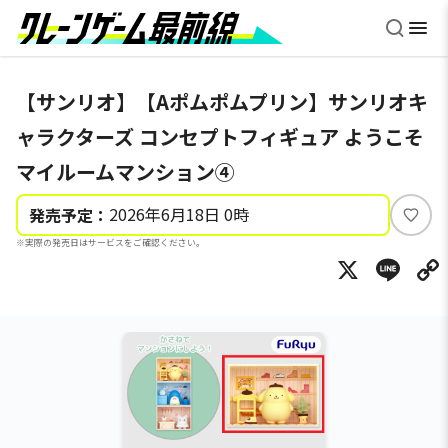
【サンリオ】【Aポムポムプリン】サンリオキ
ャラクターズ コンセプトフィギュア ようこそ
マイルームマンション④
2026年6月18日 0時
発売予定：
い
※実際の発売日はサービスをご確認ください。
い
X
Li
ね