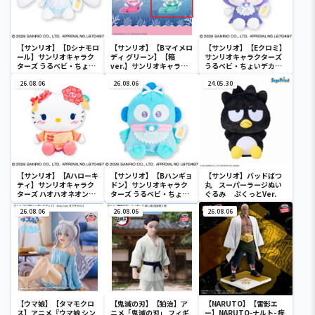
【サンリオ】【Dシナモロ
【サンリオ】【Bマイメロ
【サンリオ】【Eクロミ】
ール】サンリオキャラク
ディ グリーン】【箱
サンリオキャラクターズ
ターズ うるベビ・ちょい
ver.】サンリオキャラク
うるベビ・ちょいデカド
デカドール
ターズ おおきな
ール
26.08.06
SOFVIMATES～マイメロ
26.08.06
24.05.30
ディ マーメイドver. ～
【サンリオ】【Aハローキ
【サンリオ】【Bハンギョ
【サンリオ】バッドばつ
ティ】サンリオキャラク
ドン】サンリオキャラク
丸 スーパーラージぬい
ターズ ハオハオネオンタ
ターズ うるベビ・ちょい
ぐるみ ぷくっとVer.
ウンドールBIGタイプ1
デカドール
26.08.06
26.08.06
26.08.06
【ウマ娘】【タマモクロ
【鬼滅の刃】【狛治】ア
【NARUTO】【雷影エ
ス】アニメ『ウマ娘 シン
ニメ「鬼滅の刃」 フィギ
ー】NARUTO-ナルト- 疾