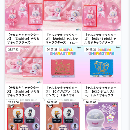
【ナルミヤキャラクター
【ナルミヤキャラクター
【ナルミヤキャラクター
ズ】【C:white】ナルミ
ズ】【A:pink】ナルミヤ
ズ】【A:light pink】ナ
ヤキャラクターズ
キャラクターズ mezzo
ルミヤキャラクターズ
mezzo piano ぬいぐる
piano withぬいぐるみ
mezzo piano ぬいぐる
みマスコット ～Ribbon
26.07.31
～Ribbon～
26.07.21
みマスコット ～Ribbon
26.07.21
～
～
【ナルミヤキャラクター
【ナルミヤキャラクター
【ナルミヤキャラクター
ズ】【B:white】ナルミ
ズ】【Cメゾピアノ（ふた
ズ】【Aエンジェルブル
ヤキャラクターズ
ピンク）】ナルミヤキャ
ー】ナルミヤキャラクタ
mezzo piano withぬい
ラクターズ ミニウォレッ
ーズ ミニウォレット
ぐるみ ～Ribbon～
26.08.06
ト
26.08.06
26.08.06