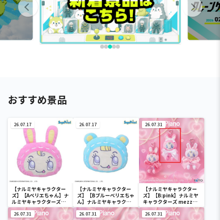
おすすめ景品
26.07.17
26.07.17
26.07.31
【ナルミヤキャラクター
【ナルミヤキャラクター
【ナルミヤキャラクター
ズ】【Aベリエちゃん】ナ
ズ】【Bブルーベリエちゃ
ズ】【B:pink】ナルミヤ
ルミヤキャラクターズ
ん】ナルミヤキャラクタ
キャラクターズ mezzo
[PtZ]フェイスクッショ
ーズ [PtZ]フェイスクッ
piano ぬいぐるみマスコ
ン‐ベリエちゃん‐
26.07.31
ション‐ベリエちゃん‐
26.07.31
ット ～Ribbon～
26.07.31