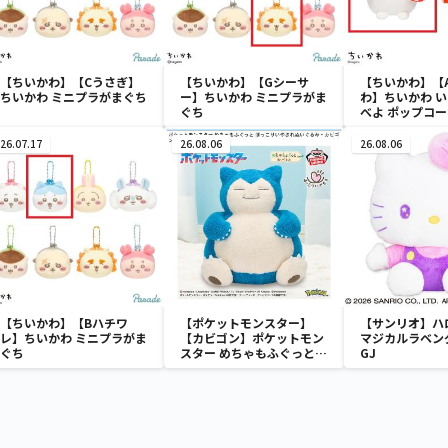
【ちいかわ】【Cうさぎ】
【ちいかわ】【Gシーサ
【ちいかわ】【
ちいかわ ミニプラがまぐち
ー】ちいかわ ミニプラがま
わ】ちいかわ 
ぐち
べよ ポップコ
み
26.07.17
26.08.06
26.08.06
【ちいかわ】【Bハチワ
【ポケットモンスター】
【サンリオ】ハ
レ】ちいかわ ミニプラがま
【カビゴン】ポケットモン
マジカルラベン
ぐち
スター めちゃもふぐっと
GJ
ほっこりいやされぬいぐる
み～カビゴン～