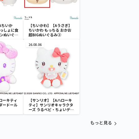
Aちいか
【ちいかわ】【Aうさぎ】
いっしょに食
ちいかわ もっちる おかお
ーンぬいぐる
超BIGぬいぐるみ②
26.08.06
ローキティ
【サンリオ】【Aハローキ
ダードール
ティ】サンリオキャラクタ
ーズ うるベビ・ちょいデカ
ドール
もっと見る