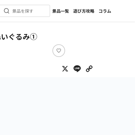
景品一覧
遊び方攻略
コラム
景品を探す
新着景品
インタビュー
カテゴリ一覧
ニュース
ぬいぐるみ①
作品名一覧
店舗
メーカー一覧
開発
い
い
攻略
X
Line
Copy Lin
ね
プライズ
イベント
キャラ特集