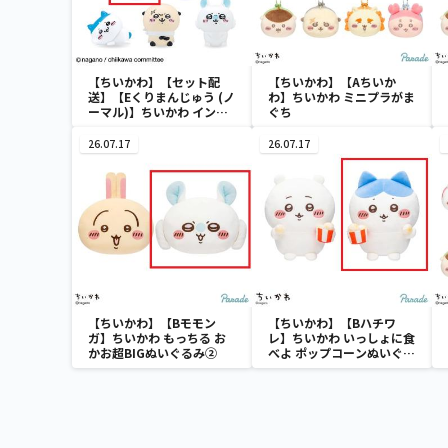
【ちいかわ】【セット配
【ちいかわ】【Aちいか
送】【Eくりまんじゅう (ノ
わ】ちいかわ ミニプラがま
ーマル)】ちいかわ インテ
ぐち
リアミニフィギュア４
26.07.17
26.07.17
【ちいかわ】【Bモモン
【ちいかわ】【Bハチワ
ガ】ちいかわ もっちる お
レ】ちいかわ いっしょに食
かお超BIGぬいぐるみ②
べよ ポップコーンぬいぐる
み